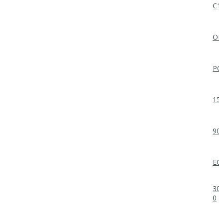
C
O
P
1
9
E
3
0