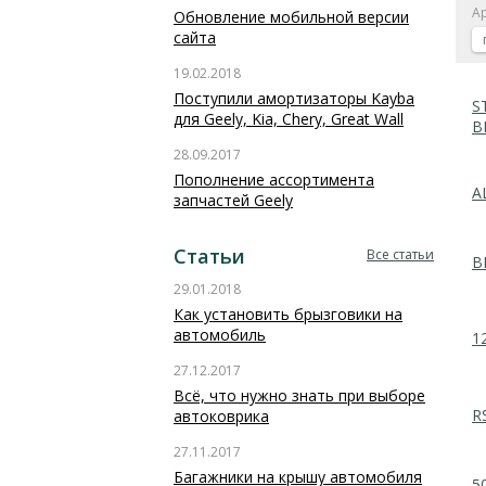
А
Обновление мобильной версии
сайта
19.02.2018
Поступили амортизаторы Kayba
S
для Geely, Kia, Chery, Great Wall
B
28.09.2017
Пополнение ассортимента
A
запчастей Geely
Статьи
Все статьи
B
29.01.2018
Как установить брызговики на
автомобиль
1
27.12.2017
Всё, что нужно знать при выборе
R
автоковрика
27.11.2017
Багажники на крышу автомобиля
5