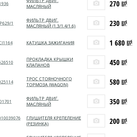
ФИЛЬТР ДВИГ.
270
руб
1936
шт.
МАСЛЯНЫЙ
ФИЛЬТР ДВИГ.
230
руб
P629/1
шт.
МАСЛЯНЫЙ (1.3/1.4/1.6)
1 680
руб
CI1164
КАТУШКА ЗАЖИГАНИЯ
шт.
ПРОКЛАДКА КРЫШКИ
450
руб
526510
шт.
КЛАПАНОВ
ТРОС СТОЯНОЧНОГО
580
руб
025114
шт.
ТОРМОЗА (WAGON)
ФИЛЬТР ДВИГ.
350
руб
O1701
шт.
МАСЛЯНЫЙ
010039076
ГЛУШИТЕЛЯ КРЕПЕЛЕНИЕ
200
руб
шт.
(РЕЗИНКА)