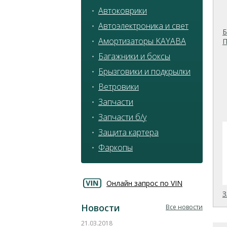
Автоковрики
Автоэлектроника и свет
Амортизаторы KAYABA
Багажники и боксы
Брызговики и подкрылки
Ветровики
Запчасти
Запчасти б/у
Защита картера
Фаркопы
Онлайн запрос по VIN
Новости
Все новости
21.03.2018