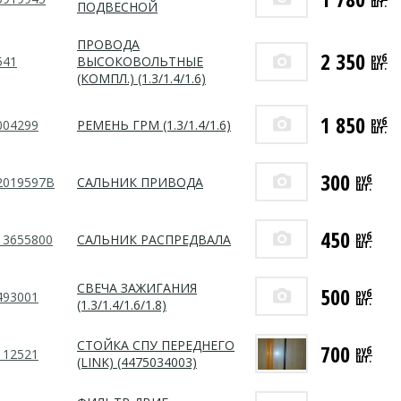
шт.
ПОДВЕСНОЙ
ПРОВОДА
2 350
руб
541
ВЫСОКОВОЛЬТНЫЕ
шт.
(КОМПЛ.) (1.3/1.4/1.6)
1 850
руб
004299
РЕМЕНЬ ГРМ (1.3/1.4/1.6)
шт.
300
руб
2019597B
САЛЬНИК ПРИВОДА
шт.
450
руб
13655800
САЛЬНИК РАСПРЕДВАЛА
шт.
СВЕЧА ЗАЖИГАНИЯ
500
руб
493001
шт.
(1.3/1.4/1.6/1.8)
СТОЙКА СПУ ПЕРЕДНЕГО
700
руб
112521
шт.
(LINK) (4475034003)