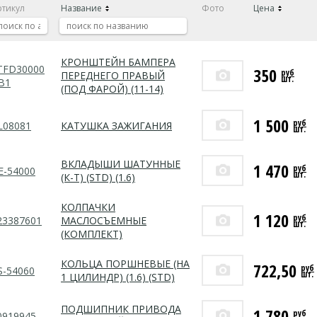
ртикул
Название
Фото
Цена
КРОНШТЕЙН БАМПЕРА
TFD30000
350
руб
ПЕРЕДНЕГО ПРАВЫЙ
шт.
B1
(ПОД ФАРОЙ) (11-14)
1 500
руб
L08081
КАТУШКА ЗАЖИГАНИЯ
шт.
ВКЛАДЫШИ ШАТУННЫЕ
1 470
руб
E-54000
шт.
(К-Т) (STD) (1.6)
КОЛПАЧКИ
1 120
руб
23387601
МАСЛОСЪЕМНЫЕ
шт.
(КОМПЛЕКТ)
КОЛЬЦА ПОРШНЕВЫЕ (НА
722,50
руб
S-54060
шт.
1 ЦИЛИНДР) (1.6) (STD)
ПОДШИПНИК ПРИВОДА
1 780
руб
0919945