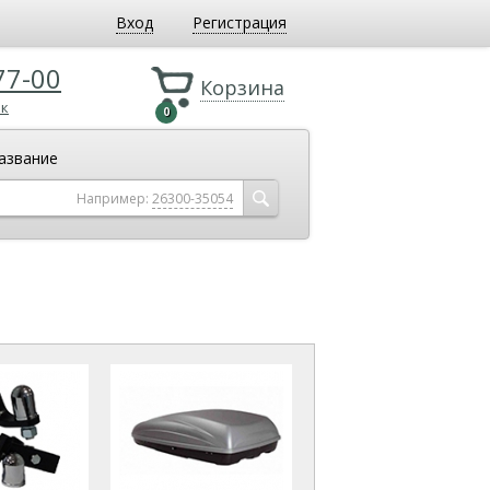
Вход
Регистрация
77-00
Корзина
ок
0
азвание
Например:
26300-35054