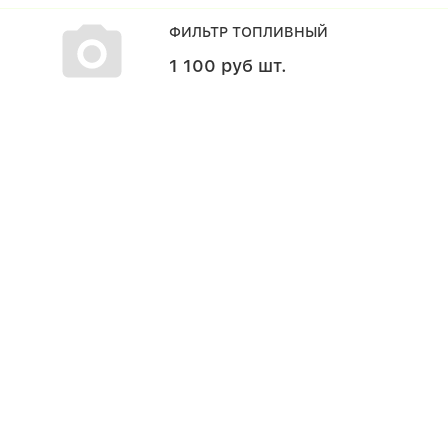
ФИЛЬТР ТОПЛИВНЫЙ
1 100
руб
шт.
В наличии
В корзину
РЕМКОМПЛЕКТ РЕЙКИ
РУЛЕВОГО МЕХАНИЗМА
4 200
руб
шт.
В наличии
В корзину
ВКЛАДЫШИ КОРЕННЫЕ (К-Т)
(STD) (1GR-FE)
1 990
руб
шт.