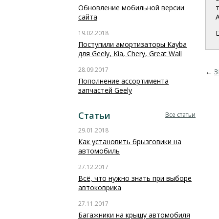
Обновление мобильной версии
сайта
19.02.2018
Поступили амортизаторы Kayba
для Geely, Kia, Chery, Great Wall
28.09.2017
←
З
Пополнение ассортимента
запчастей Geely
Статьи
Все статьи
29.01.2018
Как установить брызговики на
автомобиль
27.12.2017
Всё, что нужно знать при выборе
автоковрика
27.11.2017
Багажники на крышу автомобиля