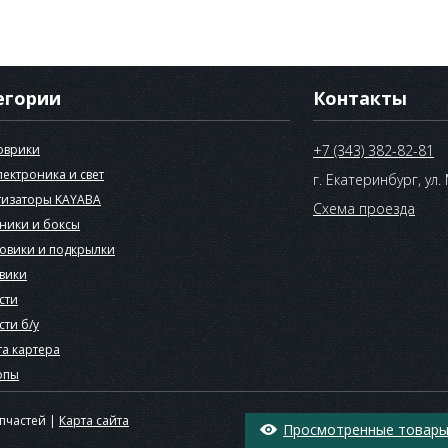
егории
Контакты
оврики
+7 (343) 382-82-81
лектроника и свет
г. Екатеринбург, ул.
изаторы KAYABA
Схема проезда
ники и боксы
овики и подкрылки
вики
сти
сти б/у
а картера
опы
апчастей |
Карта сайта
Просмотренные товары 