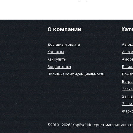
О компании
Кат
Доставка и оплата
Авток
Контакты
Автоэ
Как купить
Аморт
Вопрос-ответ
Багаж
Политика конфиденциальности
Брызг
Ветро
Запча
Запча
Защит
Фарк
©2010 - 2026 "КорРус" Интернет-магазин автоз