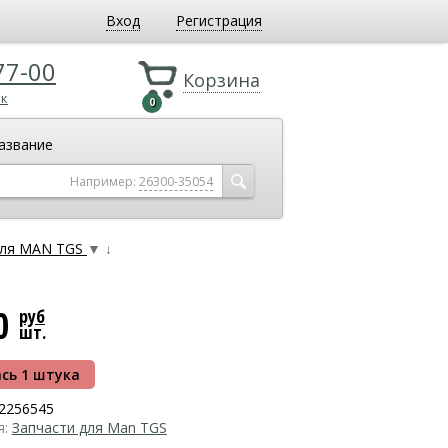
Вход
Регистрация
77-00
Корзина
ок
0
азвание
Например:
26300-35054
для MAN TGS
▼
↓
00
руб
шт.
сь 1 штука
2256545
я:
Запчасти для Man TGS