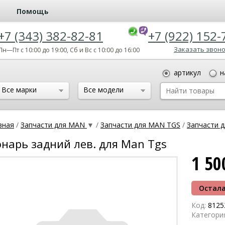
Помощь
+7 (343) 382-82-81
+7 (922) 152-
Заказать звон
Пн—Пт с 10:00 до 19:00, Сб и Вс с 10:00 до 16:00
артикул
н
Все марки
Все модели
вная
/
Запчасти для MAN
▼
/
Запчасти для MAN TGS
/
Запчасти 
нарь задний лев. для Man Tgs
1 5
Остала
Код:
8125
Категори