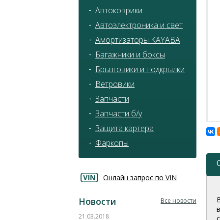
Автоковрики
Автоэлектроника и свет
Амортизаторы KAYABA
Багажники и боксы
Брызговики и подкрылки
Ветровики
Запчасти
Запчасти б/у
Защита картера
Фаркопы
Онлайн запрос по VIN
Новости
Все новости
21.03.2018