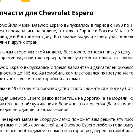
пчасти для Chevrolet Espero
омобили марки Daewoo Espero выпускались в период с 1990 по 
око продавались на родине, а также в Европе и России. У нас в
заводе в Ростове-на-Дону. В создании модели Espero участвовал
лии и других стран.
ильным сторонам этой модели, бесспорно, относят низкую цену 
 временам дизайн экстерьера, большую вместительность салона
woo Espero выпускалась с тремя вариантами двигателей объемом
ностью до 105 л.с. Автомобиль комплектовался пятиступенчато
четырехступенчатой коробкой автомат.
ако в 1997 году его производство стало снижаться в пользу бо
одня Daewoo Espero редко встретишь на дорогах, а те модели, 
мательного обслуживания и бережного отношения. Да и запчаст
ездив не один десяток магазинов.
 интернет-магазин «Коррус» легко поможет вам решить эту про
ортимент любых запчастей для Daewoo Espero любого года выпус
дете все необходимое от амортизаторов до дверей автомобиля,