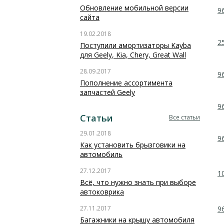
Обновление мобильной версии
9
сайта
19.02.2018
2
Поступили амортизаторы Kayba
для Geely, Kia, Chery, Great Wall
28.09.2017
9
Пополнение ассортимента
запчастей Geely
9
Статьи
Все статьи
29.01.2018
9
Как установить брызговики на
автомобиль
27.12.2017
1
Всё, что нужно знать при выборе
автоковрика
27.11.2017
9
Багажники на крышу автомобиля