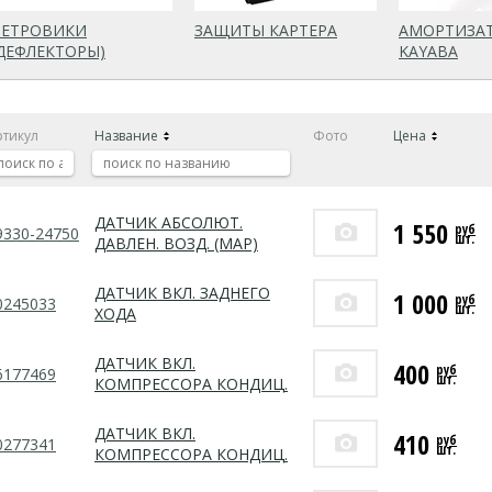
ВЕТРОВИКИ
ЗАЩИТЫ КАРТЕРА
АМОРТИЗА
ДЕФЛЕКТОРЫ)
KAYABA
ртикул
Название
Фото
Цена
ДАТЧИК АБСОЛЮТ.
1 550
руб
9330-24750
шт.
ДАВЛЕН. ВОЗД. (MAP)
ДАТЧИК ВКЛ. ЗАДНЕГО
1 000
руб
0245033
шт.
ХОДА
ДАТЧИК ВКЛ.
400
руб
6177469
шт.
КОМПРЕССОРА КОНДИЦ.
ДАТЧИК ВКЛ.
410
руб
0277341
шт.
КОМПРЕССОРА КОНДИЦ.