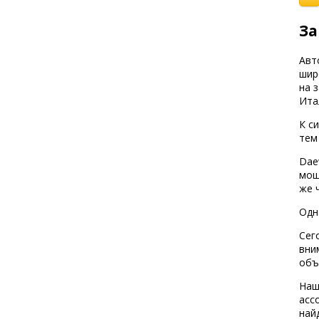
За
Авт
шир
на 
Ита
К с
тем
Dae
мощ
же 
Одн
Сег
вни
объ
Наш
асс
най