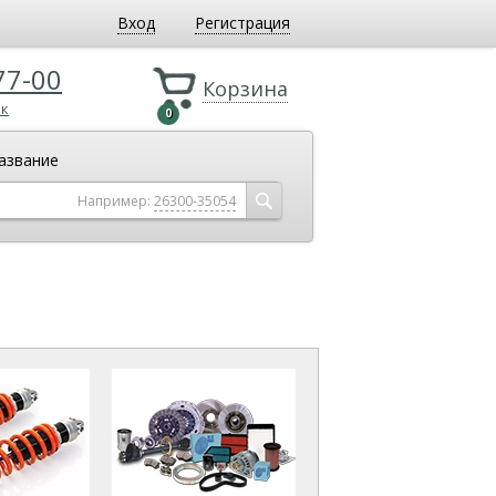
Вход
Регистрация
77-00
Корзина
ок
0
азвание
Например:
26300-35054