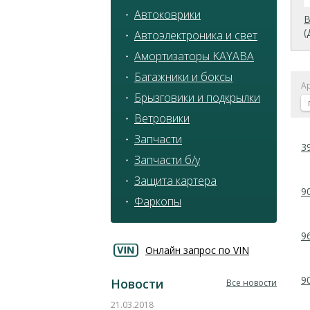
Автоковрики
(
Автоэлектроника и свет
Амортизаторы KAYABA
Багажники и боксы
А
Брызговики и подкрылки
Ветровики
Запчасти
3
Запчасти б/у
Защита картера
9
Фаркопы
9
Онлайн запрос по VIN
9
Новости
Все новости
21.03.2018