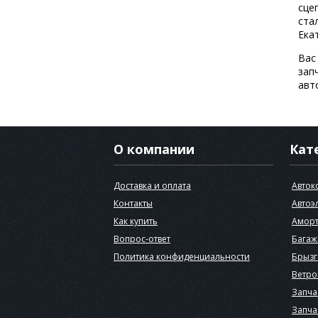
сце
ста
Ека
Вас
зап
авт
О компании
Кат
Доставка и оплата
Авток
Контакты
Автоэ
Как купить
Аморт
Вопрос-ответ
Багаж
Политика конфиденциальности
Брызг
Ветро
Запча
Запча