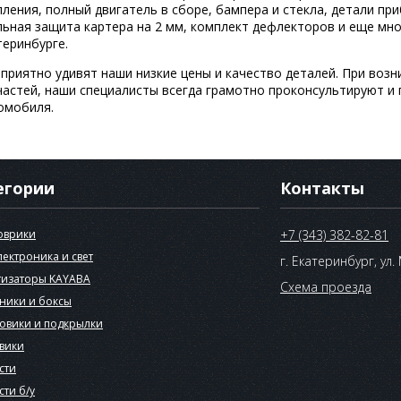
пления, полный двигатель в сборе, бампера и стекла, детали п
льная защита картера на 2 мм, комплект дефлекторов и еще мно
теринбурге.
 приятно удивят наши низкие цены и качество деталей. При воз
частей, наши специалисты всегда грамотно проконсультируют и
омобиля.
егории
Контакты
оврики
+7 (343) 382-82-81
лектроника и свет
г. Екатеринбург, ул.
изаторы KAYABA
Схема проезда
ники и боксы
овики и подкрылки
вики
сти
сти б/у