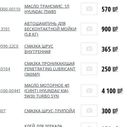
МАСЛО ТРАНСМИС. 1Л
570
руб
4300-00110
шт.
HYUNDAI 75W85
АВТОШАМПУНЬ ДЛЯ
900
руб
13101
БЕСКОНТАКТНОЙ МОЙКИ
шт.
(5.8 КГ)
9590-22C0
СМАЗКА ШРУС
365
руб
шт.
ВНУТРЕННАЯ
СМАЗКА ПРОНИКАЮЩАЯ
250
руб
55104
PENETRATING LUBRICANT
шт.
(360МЛ)
МАСЛО МОТОРНОЕ 4Л
4 100
руб
5100-00441
(СИНТ) (HYUNDAI/ KIA)
шт.
5W30 TURBO SYN
300
руб
807
СМАЗКА ШРУС-ТРИПОЙД
шт.
КЛЕЙ ДЛЯ ЗЕРКАЛА