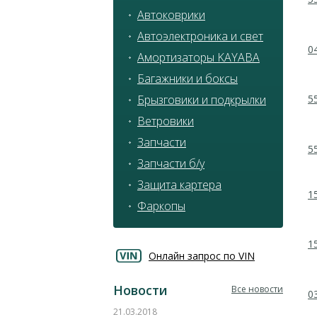
Автоковрики
Автоэлектроника и свет
0
Амортизаторы KAYABA
Багажники и боксы
Брызговики и подкрылки
5
Ветровики
Запчасти
5
Запчасти б/у
Защита картера
1
Фаркопы
1
Онлайн запрос по VIN
Новости
Все новости
0
21.03.2018