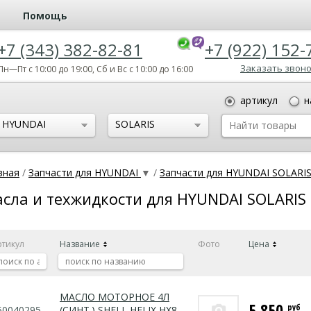
Помощь
+7 (343) 382-82-81
+7 (922) 152-
Заказать звон
Пн—Пт с 10:00 до 19:00, Сб и Вс с 10:00 до 16:00
артикул
н
HYUNDAI
SOLARIS
вная
/
Запчасти для HYUNDAI
▼
/
Запчасти для HYUNDAI SOLARI
сла и техжидкости для HYUNDAI SOLARIS
ртикул
Название
Фото
Цена
МАСЛО МОТОРНОЕ 4Л
5 850
руб
50040295
(СИНТ.) SHELL HELIX HX8