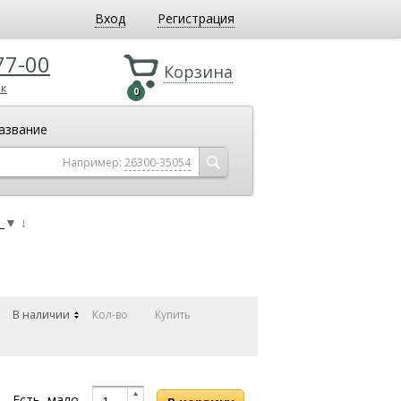
Вход
Регистрация
77-00
Корзина
ок
0
азвание
Например:
26300-35054
S
▼
↓
В наличии
Кол-во
Купить
Есть, мало