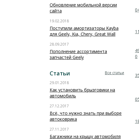
Обновление мобильной версии
0
сайта
19.02.2018
Поступили амортизаторы Kayba
1
для Geely, Kia, Chery, Great Wall
28.09.2017
4
Пополнение ассортимента
0
запчастей Geely
Статьи
Все статьи
3
29.01.2018
Как установить брызговики на
автомобиль
0
27.12.2017
Всё, что нужно знать при выборе
автоковрика
1
27.11.2017
Багажники на крышу автомобиля