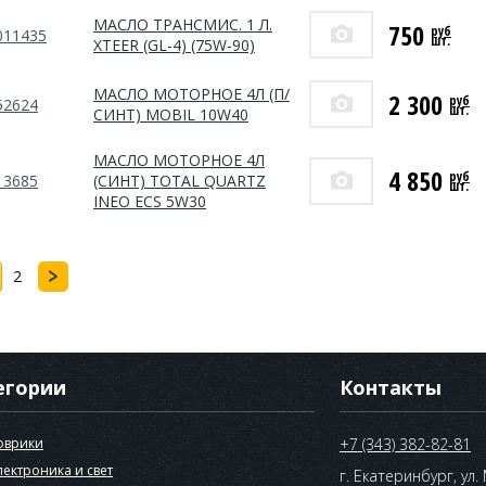
МАСЛО ТРАНСМИС. 1 Л.
750
руб
011435
шт.
XTEER (GL-4) (75W-90)
МАСЛО МОТОРНОЕ 4Л (П/
2 300
руб
52624
шт.
СИНТ) MOBIL 10W40
МАСЛО МОТОРНОЕ 4Л
4 850
руб
13685
(СИНТ) TOTAL QUARTZ
шт.
INEO ECS 5W30
2
егории
Контакты
оврики
+7 (343) 382-82-81
лектроника и свет
г. Екатеринбург, ул.