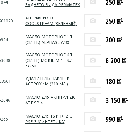
250
руб
1844
шт.
ЗАДНЕГО ВИДА PERMATEX
АНТИФРИЗ 1Л
250
руб
S010201
шт.
COOLSTREAM (ЗЕЛЕНЫЙ)
МАСЛО МОТОРНОЕ 1Л
700
руб
09241
шт.
(СИНТ.) ALPHAS 5W30
МАСЛО МОТОРНОЕ 4Л
6 200
руб
53638
(СИНТ) MОBIL M-1 FSx1
шт.
5W50
УДАЛИТЕЛЬ НАКЛЕЕК
180
руб
C3561
шт.
АСТРОХИМ (210 МЛ.)
МАСЛО ДЛЯ АКПП 4Л ZIC
3 150
руб
62646
шт.
ATF SP 4
МАСЛО ДЛЯ ГУР 1Л ZIC
990
руб
32661
шт.
PSF-3 (СИНТЕТИКА)