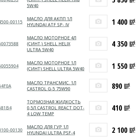
шт.
5W40
МАСЛО ДЛЯ АКПП 1Л
1 400
руб
4500-00115
шт.
HYUNDAI ATF SP- IV
МАСЛО МОТОРНОЕ 4Л
4 350
руб
50073588
(СИНТ.) SHELL HELIX
шт.
ULTRA 5W40
МАСЛО МОТОРНОЕ 1Л
1 550
руб
50055904
шт.
(СИНТ) SHELL ULTRA 5W40
МАСЛО ТРАНСМИС. 1Л
890
руб
54F0A
шт.
CASTROL G-5 75W90
ТОРМОЗНАЯ ЖИДКОСТЬ
410
руб
581B4
0,5Л CASTROL REACT DOT-
шт.
4 LOW TEMP
МАСЛО ДЛЯ ГУР 1Л
2 100
руб
3100-00130
шт.
HYUNDAI ULTRA PSF-4