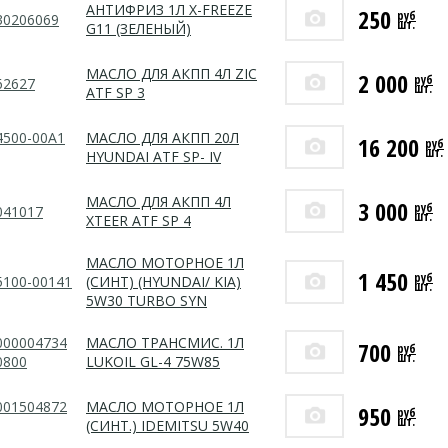
АНТИФРИЗ 1Л X-FREEZE
250
руб
30206069
шт.
G11 (ЗЕЛЕНЫЙ)
МАСЛО ДЛЯ АКПП 4Л ZIC
2 000
руб
62627
шт.
ATF SP 3
4500-00A1
МАСЛО ДЛЯ АКПП 20Л
16 200
руб
шт.
HYUNDAI ATF SP- IV
МАСЛО ДЛЯ АКПП 4Л
3 000
руб
041017
шт.
XTEER ATF SP 4
МАСЛО МОТОРНОЕ 1Л
1 450
руб
5100-00141
(СИНТ) (HYUNDAI/ KIA)
шт.
5W30 TURBO SYN
000004734
МАСЛО ТРАНСМИС. 1Л
700
руб
шт.
0800
LUKOIL GL-4 75W85
001504872
МАСЛО МОТОРНОЕ 1Л
950
руб
шт.
(СИНТ.) IDEMITSU 5W40