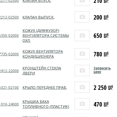
210
2211-02500
КЛАПАН ВПУСК.
шт.
200
руб
2212-02500
КЛАПАН ВЫПУСК.
шт.
КОЖУХ (ДИФФУЗОР)
650
руб
5350-02000
ВЕНТИЛЯТОРА СИСТЕМЫ
шт.
ОХЛ.
КОЖУХ ВЕНТИЛЯТОРА
780
руб
7735-02000
шт.
КОНДИЦИОНЕРА
Запросить
КРОНШТЕЙН СТЕКЛА
2412-22000
цену
ДВЕРИ
2 250
руб
6321-02100
КРЫЛО ПЕРЕДНЕЕ ПРАВ.
шт.
КРЫШКА БАКА
470
руб
1010-24000
шт.
ТОПЛИВНОГО (ПЛАСТИК)