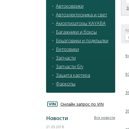
Автоковрики
Автоэлектроника и свет
Амортизаторы KAYABA
А
Багажники и боксы
Брызговики и подкрылки
Ветровики
9
Запчасти
Запчасти б/у
9
Защита картера
Фаркопы
3
Онлайн запрос по VIN
3
Новости
Все новости
21.03.2018