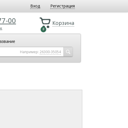
Вход
Регистрация
77-00
Корзина
ок
0
азвание
Например:
26300-35054