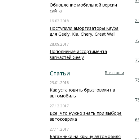
3
Обновление мобильной версии
сайта
2
19.02.2018
Поступили амортизаторы Kayba
для Geely, Kia, Chery, Great Wall
7
28.09.2017
Пополнение ассортимента
запчастей Geely
7
Статьи
Все статьи
7
29.01.2018
Как установить брызговики на
автомобиль
7
27.12.2017
Всё, что нужно знать при выборе
автоковрика
6
27.11.2017
Багажники на крышу автомобиля