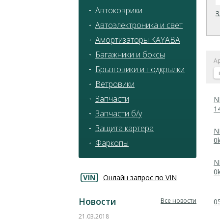
Автоковрики
Автоэлектроника и свет
Амортизаторы KAYABA
Багажники и боксы
А
Брызговики и подкрылки
Ветровики
Запчасти
N
1
Запчасти б/у
Защита картера
N
0
Фаркопы
N
0
Онлайн запрос по VIN
Новости
Все новости
0
21.03.2018