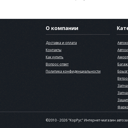
О компании
Кат
Доставка и оплата
Авток
Контакты
Автоэ
Как купить
Аморт
Вопрос-ответ
Багаж
Политика конфиденциальности
Брызг
Ветро
Запча
Запча
Защит
Фарк
©2010 - 2026 "КорРус" Интернет-магазин автоз