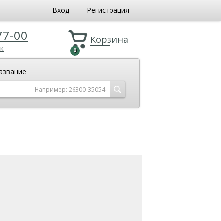
Вход
Регистрация
77-00
Корзина
ок
0
азвание
Например:
26300-35054