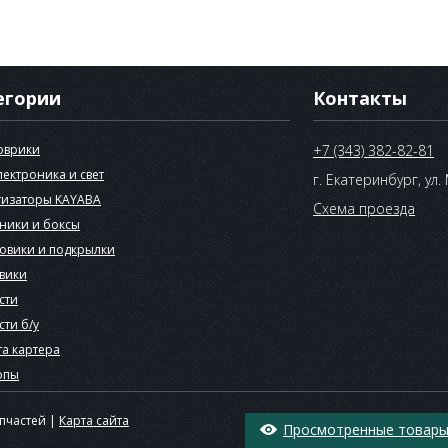
егории
Контакты
оврики
+7 (343) 382-82-81
лектроника и свет
г. Екатеринбург, ул.
изаторы KAYABA
Схема проезда
ники и боксы
овики и подкрылки
вики
сти
сти б/у
а картера
опы
апчастей |
Карта сайта
Просмотренные товары 