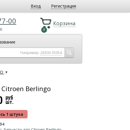
Вход
Регистрация
77-00
Корзина
ок
0
азвание
Например:
26300-35054
GO
▼
Citroen Berlingo
80
руб
шт.
сь 1 штука
94
я:
Запчасти для Citroen Berlingo