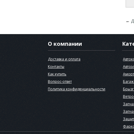
←
Д
О компании
Кат
Доставка и оплата
Авток
Контакты
Автоэ
Как купить
Аморт
Вопрос-ответ
Багаж
Политика конфиденциальности
Брызг
Ветро
Запча
Запча
Защит
Фарк