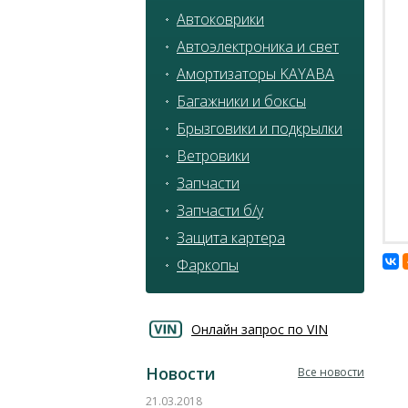
Автоковрики
Автоэлектроника и свет
Амортизаторы KAYABA
Багажники и боксы
Брызговики и подкрылки
Ветровики
Запчасти
Запчасти б/у
Защита картера
Фаркопы
Онлайн запрос по VIN
Новости
Все новости
21.03.2018