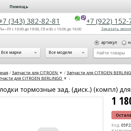
Помощь
+7 (343) 382-82-81
+7 (922) 152-
Заказать звон
Пн—Пт с 10:00 до 19:00, Сб и Вс с 10:00 до 16:00
артикул
н
Все марки
Все модели
вная
/
Запчасти для CITROEN
▼
/
Запчасти для CITROEN BERLIN
пчасти для CITROEN BERLINGO
▼
↓
лодки тормозные зад. (диск.) (компл) для 
1 1
Остала
Код:
05P2
Категори