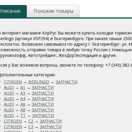
Описание
Похожие товары
В интернет-магазине КорРус Вы можете купить колодки тормозные 
Berlingo (артикул 05P294
) в Екатеринбурге. При заказе свыше 250
бесплатно. Возможен самовывоз по адресу г. Екатеринбург, ул. Мо
возможность отправки товара в любую точку России с помощью 
Грузовозофф, Автотрейдинг, ЖелДорЭкспедиция и другие.
Если у Вас возникли вопросы, звоните по телефону: +7 (343) 382-
Дополнительные категории:
CITROEN
→
BERLINGO
→
ЗАПЧАСТИ
AUDI
→
A1
→
ЗАПЧАСТИ
AUDI
→
A3
→
ЗАПЧАСТИ
AUDI
→
A4
→
ЗАПЧАСТИ
AUDI
→
A6
→
ЗАПЧАСТИ
AUDI
→
A8
→
ЗАПЧАСТИ
AUDI
→
TT
→
ЗАПЧАСТИ
CITROEN
→
C2
→
ЗАПЧАСТИ
CITROEN
→
C3
→
ЗАПЧАСТИ