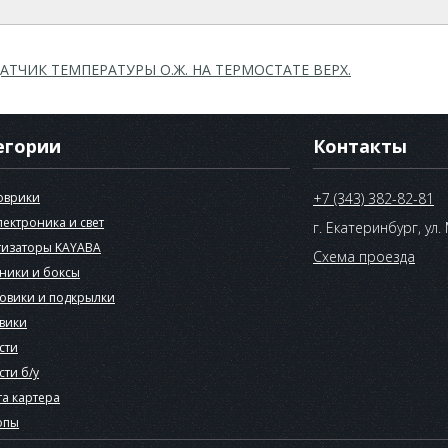
АТЧИК ТЕМПЕРАТУРЫ О.Ж. НА ТЕРМОСТАТЕ ВЕРХ.
егории
Контакты
оврики
+7 (343) 382-82-81
лектроника и свет
г. Екатеринбург, ул.
изаторы KAYABA
Схема проезда
ники и боксы
овики и подкрылки
вики
сти
сти б/у
а картера
опы