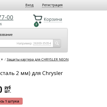
Вход
Регистрация
77-00
Корзина
ок
0
азвание
Например:
26300-35054
N
▼
/
Защиты картера для CHRYSLER NEON
(сталь 2 мм) для Chrysler
10
руб
шт.
сь 1 штука