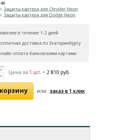
246
я:
Защиты картера для Chrysler Neon
я:
Защиты картера для Dodge Neon
ривезем в течение 1-2 дней
есплатная доставка по Екатеринбургу
нлайн оплата банковскими картами
Цена за
1 шт.
=
2 810 руб.
или