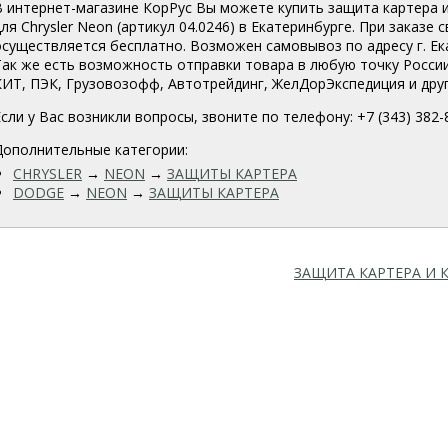
В интернет-магазине КорРус Вы можете купить защита картера и кп
ля Chrysler Neon (артикул 04.0246
) в Екатеринбурге. При заказе 
осуществляется бесплатно. Возможен самовывоз по адресу г. Екат
Так же есть возможность отправки товара в любую точку Росси
КИТ, ПЭК, Грузовозофф, Автотрейдинг, ЖелДорЭкспедиция и друг
Если у Вас возникли вопросы, звоните по телефону: +7 (343) 382-
Дополнительные категории:
CHRYSLER
→
NEON
→
ЗАЩИТЫ КАРТЕРА
DODGE
→
NEON
→
ЗАЩИТЫ КАРТЕРА
ЗАЩИТА КАРТЕРА И КП