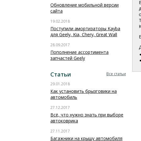
Обновление мобильной версии
д
сайта
19.02.2018
Поступили амортизаторы Kayba
для Geely, Kia, Chery, Great Wall
28.09.2017
Пополнение ассортимента
запчастей Geely
Статьи
Все статьи
29.01.2018
Как установить брызговики на
автомобиль
27.12.2017
Всё, что нужно знать при выборе
автоковрика
27.11.2017
Багажники на крышу автомобиля