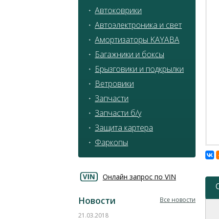
Автоковрики
Автоэлектроника и свет
Амортизаторы KAYABA
Багажники и боксы
Брызговики и подкрылки
Ветровики
Запчасти
Запчасти б/у
Защита картера
Фаркопы
Онлайн запрос по VIN
Новости
Все новости
21.03.2018