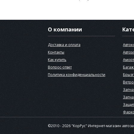
О компании
Кат
Доставка и оплата
Авток
Контакты
Автоэ
Как купить
Аморт
Вопрос-ответ
Багаж
Политика конфиденциальности
Брызг
Ветро
Запча
Запча
Защит
Фарк
©2010 - 2026 "КорРус" Интернет-магазин автоз