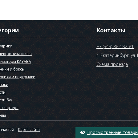
егории
Контакты
оврики
+7 (343) 382-82-81
лектроника и свет
г. Екатеринбург, ул.
изаторы KAYABA
Схема проезда
ники и боксы
овики и подкрылки
вики
сти
сти б/у
а картера
опы
апчастей |
Карта сайта
Просмотренные товары 