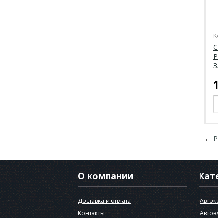
К
С
Р
З
←
Р
О компании
Кат
Доставка и оплата
Авток
Контакты
Автоэ