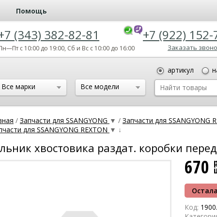
Помощь
+7 (343) 382-82-81
+7 (922) 152-
Заказать звон
Пн—Пт с 10:00 до 19:00, Сб и Вс с 10:00 до 16:00
артикул
н
Все марки
Все модели
вная
/
Запчасти для SSANGYONG
▼
/
Запчасти для SSANGYONG 
пчасти для SSANGYONG REXTON
▼
↓
льник хвостовика раздат. коробки перед
670
Остала
Код:
1900
Категори