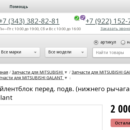
Помощь
+7 (343) 382-82-81
+7 (922) 152-
Заказать звон
Пн—Пт с 10:00 до 19:00, Сб и Вс с 10:00 до 16:00
артикул
н
Все марки
Все модели
вная
/
Запчасти для MITSUBISHI
▼
/
Запчасти для MITSUBISHI G
пчасти для MITSUBISHI GALANT
▼
↓
йлентблок перед. подв. (нижнего рычага)
lant
2 0
Остала