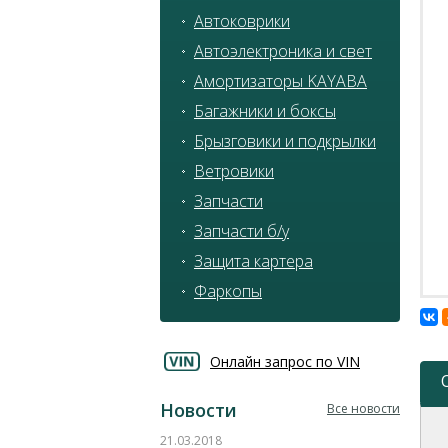
Автоковрики
Автоэлектроника и свет
Амортизаторы KAYABA
Багажники и боксы
Брызговики и подкрылки
Ветровики
Запчасти
Запчасти б/у
Защита картера
Фаркопы
Онлайн запрос по VIN
Новости
Все новости
21.03.2018