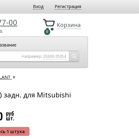
Вход
Регистрация
77-00
Корзина
ок
0
азвание
Например:
26300-35054
ALANT
▼
 задн. для Mitsubishi
00
руб
шт.
сь 1 штука