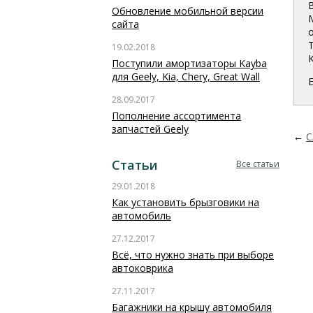
Обновление мобильной версии
M
сайта
19.02.2018
Поступили амортизаторы Kayba
для Geely, Kia, Chery, Great Wall
28.09.2017
Пополнение ассортимента
запчастей Geely
←
С
Статьи
Все статьи
29.01.2018
Как установить брызговики на
автомобиль
27.12.2017
Всё, что нужно знать при выборе
автоковрика
27.11.2017
Багажники на крышу автомобиля