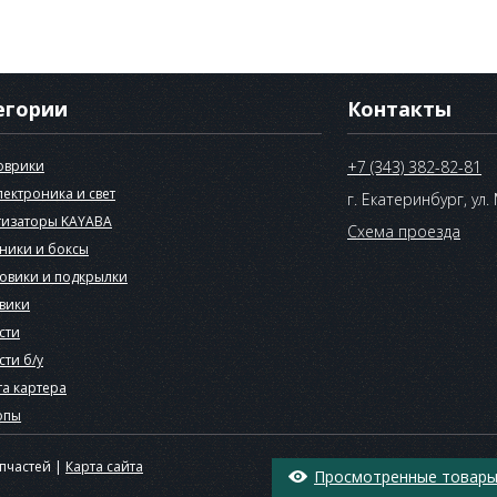
егории
Контакты
оврики
+7 (343) 382-82-81
лектроника и свет
г. Екатеринбург, ул.
изаторы KAYABA
Схема проезда
ники и боксы
овики и подкрылки
вики
сти
сти б/у
а картера
опы
апчастей |
Карта сайта
Просмотренные товары 