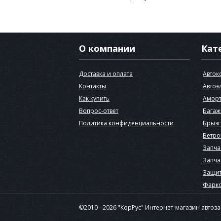
О компании
Кат
Доставка и оплата
Авток
Контакты
Автоэ
Как купить
Аморт
Вопрос-ответ
Багаж
Политика конфиденциальности
Брызг
Ветро
Запча
Запча
Защит
Фарк
©2010 - 2026 "КорРус" Интернет-магазин автоз