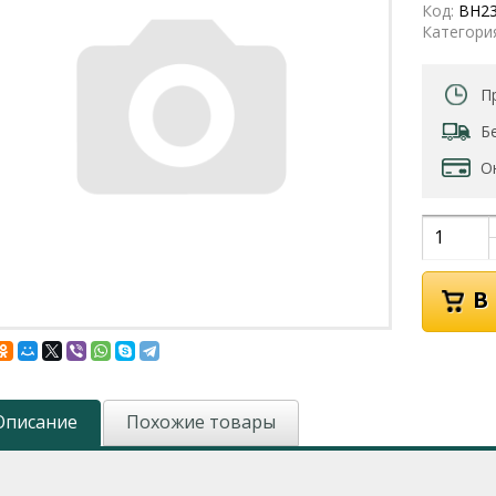
Код:
BH2
Категори
П
Б
О
Описание
Похожие товары