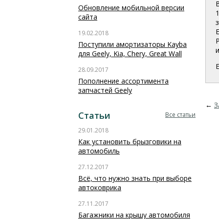
Обновление мобильной версии
сайта
19.02.2018
Поступили амортизаторы Kayba
и
для Geely, Kia, Chery, Great Wall
28.09.2017
Пополнение ассортимента
запчастей Geely
←
З
Статьи
Все статьи
29.01.2018
Как установить брызговики на
автомобиль
27.12.2017
Всё, что нужно знать при выборе
автоковрика
27.11.2017
Багажники на крышу автомобиля