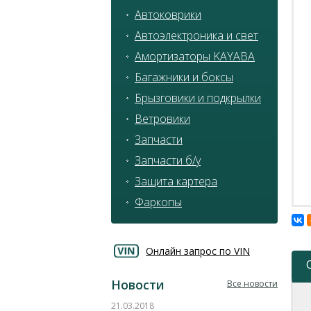
Автоковрики
Автоэлектроника и свет
Амортизаторы KAYABA
Багажники и боксы
Брызговики и подкрылки
Ветровики
Запчасти
Запчасти б/у
Защита картера
Фаркопы
Онлайн запрос по VIN
Новости
Все новости
21.03.2018