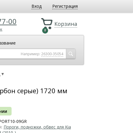
Вход
Регистрация
77-00
Корзина
ок
0
азвание
Например:
26300-35054
)
▼
арбон серые) 1720 мм
чии
PORT10-09GR
я:
Пороги, подножки, обвес для Kia
3 (2010-)