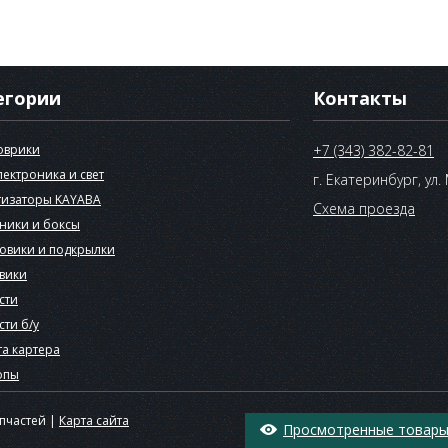
егории
Контакты
оврики
+7 (343) 382-82-81
лектроника и свет
г. Екатеринбург, ул.
изаторы KAYABA
Схема проезда
ники и боксы
овики и подкрылки
вики
сти
сти б/у
а картера
опы
апчастей |
Карта сайта
Просмотренные товары 