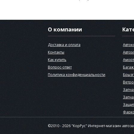
О компании
Кат
Доставка и оплата
Авток
Контакты
Автоэ
Как купить
Аморт
Вопрос-ответ
Багаж
Политика конфиденциальности
Брызг
Ветро
Запча
Запча
Защит
Фарк
©2010 - 2026 "КорРус" Интернет-магазин автоз