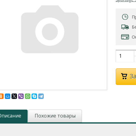
П
Б
О
З
Описание
Похожие товары