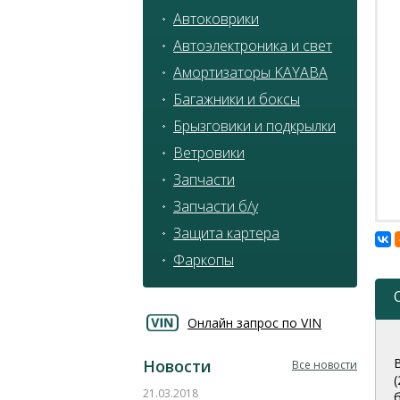
Автоковрики
Автоэлектроника и свет
Амортизаторы KAYABA
Багажники и боксы
Брызговики и подкрылки
Ветровики
Запчасти
Запчасти б/у
Защита картера
Фаркопы
Онлайн запрос по VIN
Новости
Все новости
21.03.2018