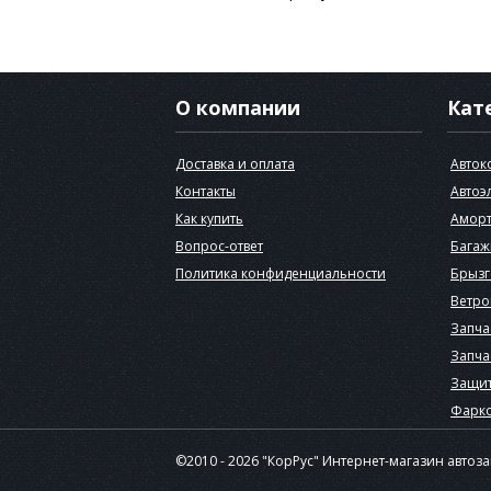
О компании
Кат
Доставка и оплата
Авток
Контакты
Автоэ
Как купить
Аморт
Вопрос-ответ
Багаж
Политика конфиденциальности
Брызг
Ветро
Запча
Запча
Защит
Фарк
©2010 - 2026 "КорРус" Интернет-магазин автоз