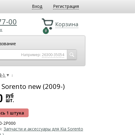
Вход
Регистрация
77-00
Корзина
ок
0
азвание
Например:
26300-35054
9-)
▼
↓
Sorento new (2009-)
00
руб
шт.
сь 1 штука
0-2P000
я:
Запчасти и аксессуары для Kia Sorento
-)