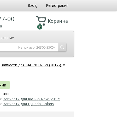
Вход
Регистрация
77-00
Корзина
ок
0
азвание
Например:
26300-35054
Запчасти для KIA RIO NEW (2017-)
▼
↓
чии
0H8000
я:
Запчасти для Kia Rio New (2017)
я:
Запчасти для Hyundai Solaris