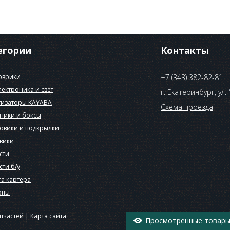
егории
Контакты
оврики
+7 (343) 382-82-81
лектроника и свет
г. Екатеринбург, ул.
изаторы KAYABA
Схема проезда
ники и боксы
овики и подкрылки
вики
сти
сти б/у
а картера
опы
апчастей |
Карта сайта
Просмотренные товары 