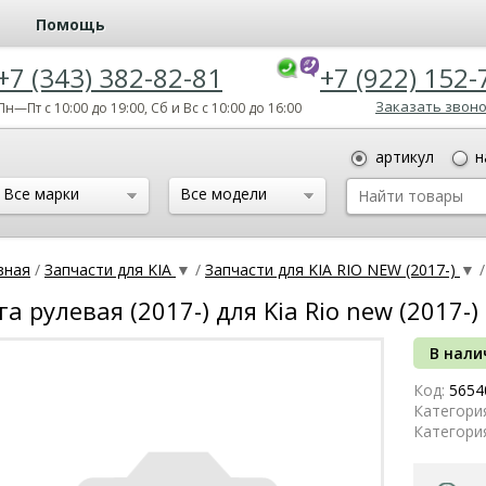
Помощь
+7 (343) 382-82-81
+7 (922) 152-
Заказать звон
Пн—Пт с 10:00 до 19:00, Сб и Вс с 10:00 до 16:00
артикул
н
Все марки
Все модели
вная
/
Запчасти для KIA
▼
/
Запчасти для KIA RIO NEW (2017-)
▼
/
га рулевая (2017-) для Kia Rio new (2017-)
В нали
Код:
5654
Категори
Категори