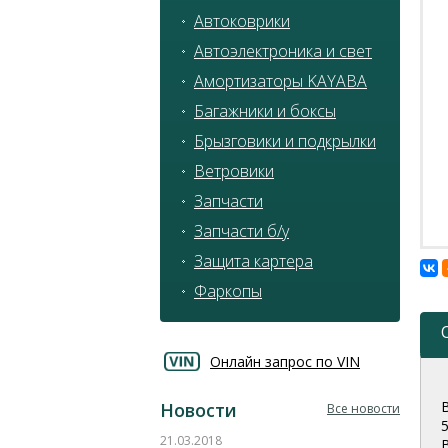
Автоковрики
Автоэлектроника и свет
Амортизаторы KAYABA
Багажники и боксы
Брызговики и подкрылки
Ветровики
Запчасти
Запчасти б/у
Защита картера
Фаркопы
Онлайн запрос по VIN
Новости
Все новости
21.03.2018