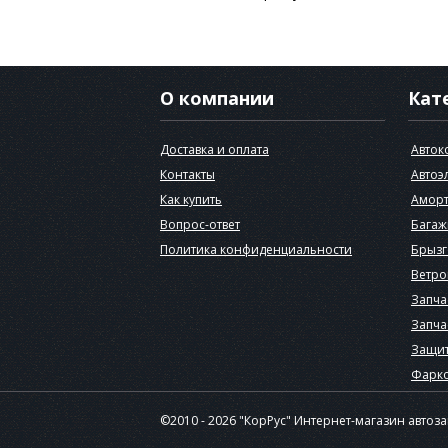
О компании
Кат
Доставка и оплата
Авток
Контакты
Автоэ
Как купить
Аморт
Вопрос-ответ
Багаж
Политика конфиденциальности
Брызг
Ветро
Запча
Запча
Защит
Фарк
©2010 - 2026 "КорРус" Интернет-магазин автоз