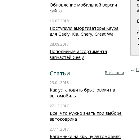
Обновление мобильной версии
сайта
19.02.2018
Поступили амортизаторы Kayba
для Geely, Kia, Chery, Great Wall
28.09.2017
Пополнение ассортимента
запчастей Geely
←
Щ
Статьи
Все статьи
29.01.2018
Как установить брызговики на
автомобиль
27.12.2017
Всё, что нужно знать при выборе
автоковрика
27.11.2017
Багажники на крышу автомобиля