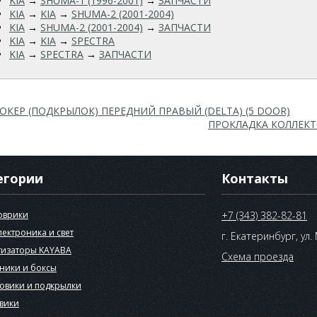
KIA
→
SHUMA-1 (1996-2001)
→
ЗАПЧАСТИ
KIA
→
KIA
→
SHUMA-2 (2001-2004)
KIA
→
SHUMA-2 (2001-2004)
→
ЗАПЧАСТИ
KIA
→
KIA
→
SPECTRA
KIA
→
SPECTRA
→
ЗАПЧАСТИ
ОКЕР (ПОДКРЫЛОК) ПЕРЕДНИЙ ПРАВЫЙ (DELTA) (5 DOOR)
ПРОКЛАДКА КОЛЛЕКТОР
егории
Контакты
оврики
+7 (343) 382-82-81
лектроника и свет
г. Екатеринбург, ул.
изаторы KAYABA
Схема проезда
ники и боксы
овики и подкрылки
вики