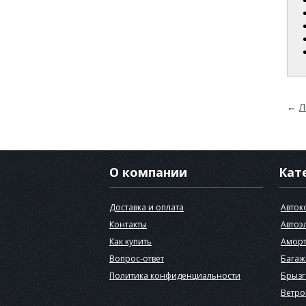
←
Л
О компании
Кат
Доставка и оплата
Авток
Контакты
Автоэ
Как купить
Аморт
Вопрос-ответ
Багаж
Политика конфиденциальности
Брызг
Ветро