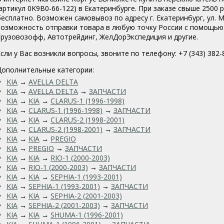
(артикул 0K9B0-66-122
) в Екатеринбурге. При заказе свыше 2500 
бесплатно. Возможен самовывоз по адресу г. Екатеринбург, ул. Мо
возможность отправки товара в любую точку России с помощью 
Грузовозофф, Автотрейдинг, ЖелДорЭкспедиция и другие.
Если у Вас возникли вопросы, звоните по телефону: +7 (343) 382-
Дополнительные категории:
KIA
→
AVELLA DELTA
KIA
→
AVELLA DELTA
→
ЗАПЧАСТИ
KIA
→
KIA
→
CLARUS-1 (1996-1998)
KIA
→
CLARUS-1 (1996-1998)
→
ЗАПЧАСТИ
KIA
→
KIA
→
CLARUS-2 (1998-2001)
KIA
→
CLARUS-2 (1998-2001)
→
ЗАПЧАСТИ
KIA
→
KIA
→
PREGIO
KIA
→
PREGIO
→
ЗАПЧАСТИ
KIA
→
KIA
→
RIO-1 (2000-2003)
KIA
→
RIO-1 (2000-2003)
→
ЗАПЧАСТИ
KIA
→
KIA
→
SEPHIA-1 (1993-2001)
KIA
→
SEPHIA-1 (1993-2001)
→
ЗАПЧАСТИ
KIA
→
KIA
→
SEPHIA-2 (2001-2003)
KIA
→
SEPHIA-2 (2001-2003)
→
ЗАПЧАСТИ
KIA
→
KIA
→
SHUMA-1 (1996-2001)