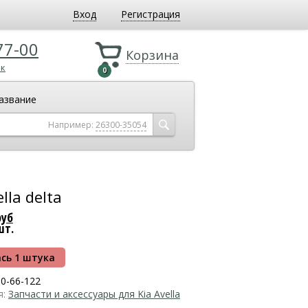
Вход
Регистрация
77-00
Корзина
ок
0
азвание
Например:
26300-35054
la delta
руб
шт.
сь 1 штука
0-66-122
я:
Запчасти и аксессуары для Kia Avella