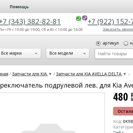
Помощь
+7 (343) 382-82-81
+7 (922) 152-
Заказать звон
Пн—Пт с 10:00 до 19:00, Сб и Вс с 10:00 до 16:00
артикул
н
Все марки
Все модели
вная
/
Запчасти для KIA
▼
/
Запчасти для KIA AVELLA DELTA
▼
↓
реключатель подрулевой лев. для Kia Avel
480
Остала
Код:
0K9B
Категори
Delta