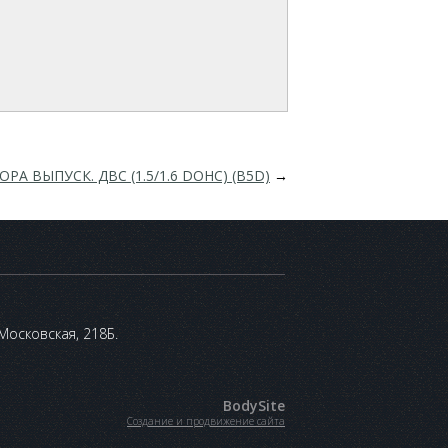
А ВЫПУСК. ДВС (1.5/1.6 DOHC) (B5D)
→
 Московская, 218Б.
BodySite
Создание и продвижение сайта