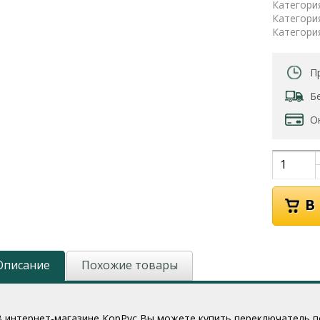
Категори
Категори
Категори
П
Б
О
Описание
Похожие товары
В интернет-магазине КорРус Вы можете купить переключатель подр