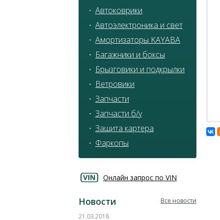
Автоковрики
Автоэлектроника и свет
Амортизаторы KAYABA
Багажники и боксы
Брызговики и подкрылки
Ветровики
Запчасти
Запчасти б/у
Защита картера
Фаркопы
Онлайн запрос по VIN
Новости
Все новости
21.03.2018