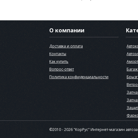
О компании
Кат
Доставка и оплата
Авток
Контакты
Автоэ
Как купить
Аморт
Вопрос-ответ
Багаж
Политика конфиденциальности
Брызг
Ветро
Запча
Запча
Защит
Фарк
©2010 - 2026 "КорРус" Интернет-магазин автоз