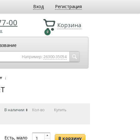
Вход
Регистрация
77-00
Корзина
ок
0
азвание
Например:
26300-35054
▼
↓
ET
В наличии
Кол-во
Купить
Есть, мало