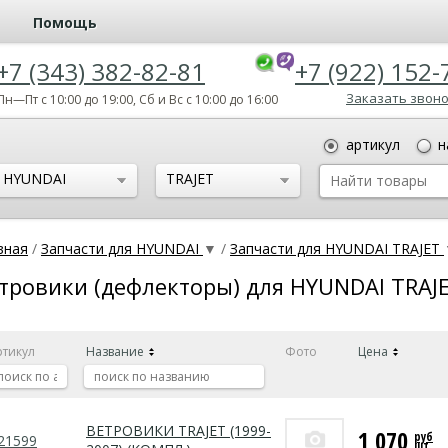
Помощь
+7 (343) 382-82-81
+7 (922) 152-
Заказать звон
Пн—Пт с 10:00 до 19:00, Сб и Вс с 10:00 до 16:00
артикул
н
HYUNDAI
TRAJET
вная
/
Запчасти для HYUNDAI
▼
/
Запчасти для HYUNDAI TRAJET
тровики (дефлекторы) для HYUNDAI TRAJ
ртикул
Название
Фото
Цена
ВЕТРОВИКИ TRAJET (1999-
1 070
руб
21599
шт.