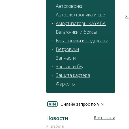
Автоковрики
Автоэлектроника и свет
Х
Амортизаторы KAYABA
Багажники и боксы
Брызговики и подкрылки
Ветровики
Запчасти
Запчасти б/у
Защита картера
Фаркопы
Онлайн запрос по VIN
Новости
Все новости
21.03.2018