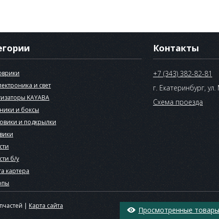
егории
Контакты
оврики
+7 (343) 382-82-81
лектроника и свет
г. Екатеринбург, ул.
изаторы KAYABA
Схема проезда
ники и боксы
овики и подкрылки
вики
сти
сти б/у
а картера
опы
апчастей |
Карта сайта
Просмотренные товары 