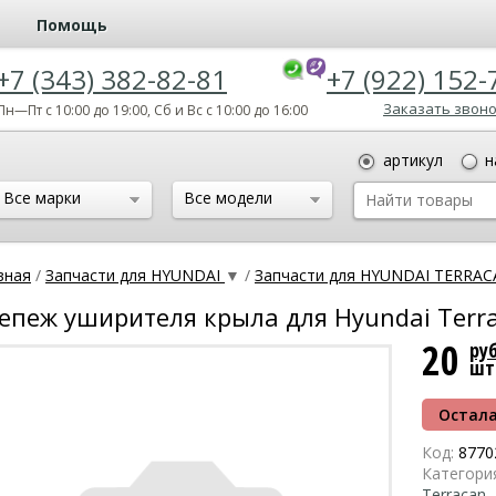
Помощь
+7 (343) 382-82-81
+7 (922) 152-
Заказать звон
Пн—Пт с 10:00 до 19:00, Сб и Вс с 10:00 до 16:00
артикул
н
Все марки
Все модели
вная
/
Запчасти для HYUNDAI
▼
/
Запчасти для HYUNDAI TERRA
епеж уширителя крыла для Hyundai Terr
20
ру
шт
Остала
Код:
8770
Категори
Terracan