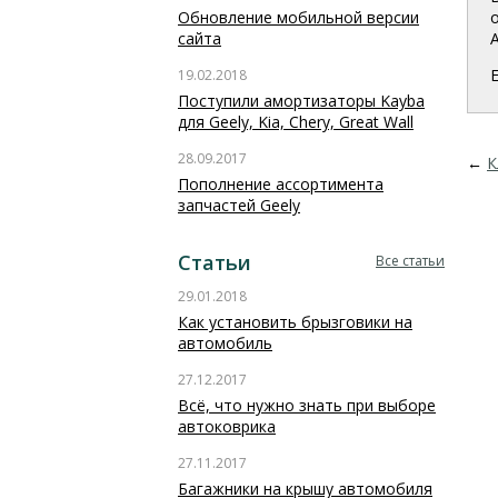
Обновление мобильной версии
сайта
19.02.2018
Поступили амортизаторы Kayba
для Geely, Kia, Chery, Great Wall
28.09.2017
←
К
Пополнение ассортимента
запчастей Geely
Статьи
Все статьи
29.01.2018
Как установить брызговики на
автомобиль
27.12.2017
Всё, что нужно знать при выборе
автоковрика
27.11.2017
Багажники на крышу автомобиля