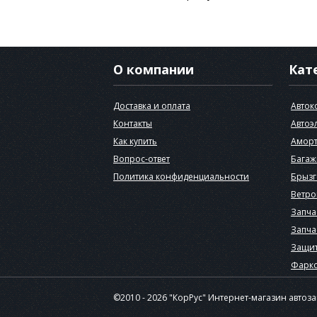
О компании
Кат
Доставка и оплата
Авток
Контакты
Автоэ
Как купить
Аморт
Вопрос-ответ
Багаж
Политика конфиденциальности
Брызг
Ветро
Запча
Запча
Защит
Фарк
©2010 - 2026 "КорРус" Интернет-магазин автоз