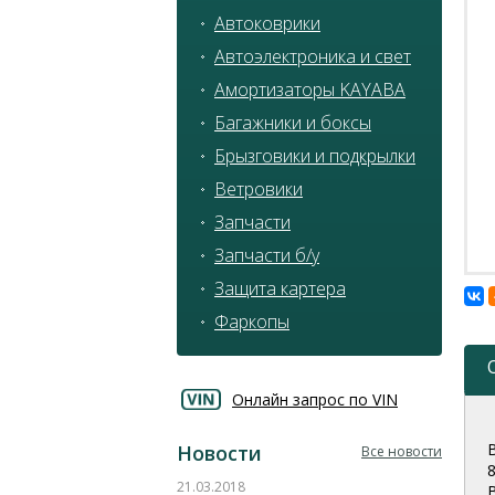
Автоковрики
Автоэлектроника и свет
Амортизаторы KAYABA
Багажники и боксы
Брызговики и подкрылки
Ветровики
Запчасти
Запчасти б/у
Защита картера
Фаркопы
Онлайн запрос по VIN
Новости
Все новости
21.03.2018