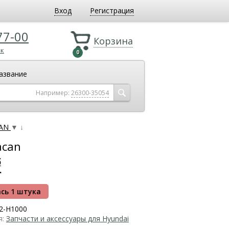
Вход
Регистрация
77-00
Корзина
ок
0
азвание
Например:
26300-35054
CAN
▼
↓
acan
б
.
сь 1 штука
2-H1000
я:
Запчасти и аксессуары для Hyundai