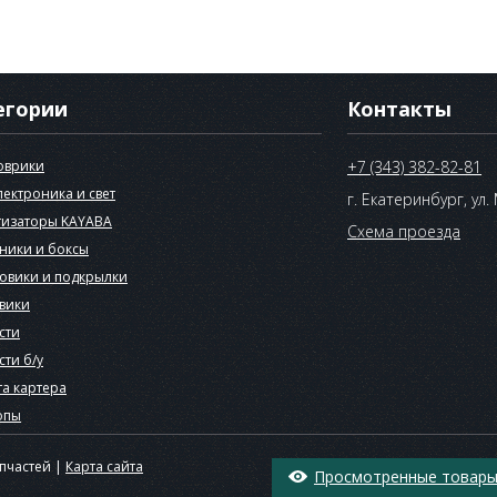
егории
Контакты
оврики
+7 (343) 382-82-81
лектроника и свет
г. Екатеринбург, ул.
изаторы KAYABA
Схема проезда
ники и боксы
овики и подкрылки
вики
сти
сти б/у
а картера
опы
апчастей |
Карта сайта
Просмотренные товары 