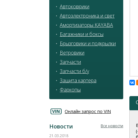
Автоковрики
Автоэлектроника и свет
Амортизаторы KAYABA
Багажники и боксы
Брызговики и подкрылки
Ветровики
Запчасти
Запчасти б/у
Защита картера
Фаркопы
Онлайн запрос по VIN
Новости
Все новости
21.03.2018