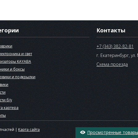
егории
Контакты
оврики
+7 (343) 382-82-81
лектроника и свет
г. Екатеринбург, ул.
изаторы KAYABA
Схема проезда
ники и боксы
овики и подкрылки
вики
сти
сти б/у
а картера
опы
апчастей |
Карта сайта
Просмотренные товары 