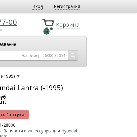
Вход
Регистрация
77-00
Корзина
ок
0
азвание
Например:
26300-35054
(-1995)
▼
↓
ndai Lantra (-1995)
руб
шт.
сь 1 штука
1-28000
я:
Запчасти и аксессуары для Hyundai
995)