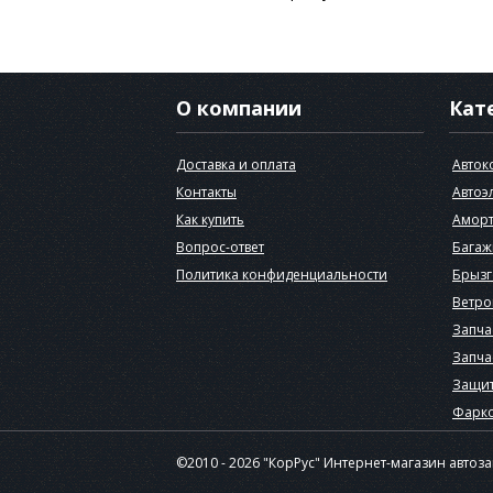
О компании
Кат
Доставка и оплата
Авток
Контакты
Автоэ
Как купить
Аморт
Вопрос-ответ
Багаж
Политика конфиденциальности
Брызг
Ветро
Запча
Запча
Защит
Фарк
©2010 - 2026 "КорРус" Интернет-магазин автоз