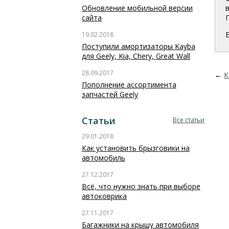
Обновление мобильной версии
сайта
19.02.2018
Поступили амортизаторы Kayba
для Geely, Kia, Chery, Great Wall
28.09.2017
←
К
Пополнение ассортимента
запчастей Geely
Статьи
Все статьи
29.01.2018
Как установить брызговики на
автомобиль
27.12.2017
Всё, что нужно знать при выборе
автоковрика
27.11.2017
Багажники на крышу автомобиля