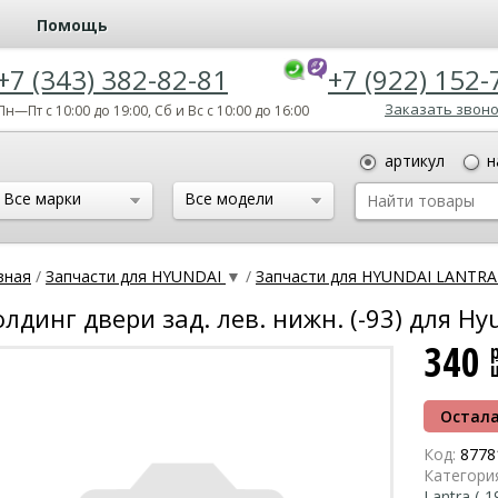
Помощь
+7 (343) 382-82-81
+7 (922) 152-
Заказать звон
Пн—Пт с 10:00 до 19:00, Сб и Вс с 10:00 до 16:00
артикул
н
Все марки
Все модели
вная
/
Запчасти для HYUNDAI
▼
/
Запчасти для HYUNDAI LANTRA 
лдинг двери зад. лев. нижн. (-93) для Hyu
340
Остала
Код:
8778
Категори
Lantra (-1