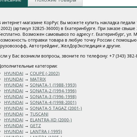
В интернет-магазине КорРус Вы можете купить накладка педали 
(-2002) (артикул 32825-36000
) в Екатеринбурге. При заказе свыше
бесплатно. Возможен самовывоз по адресу г. Екатеринбург, ул. Мо
возможность отправки товара в любую точку России с помощью 
Грузовозофф, Автотрейдинг, ЖелДорЭкспедиция и другие.
Если у Вас возникли вопросы, звоните по телефону: +7 (343) 382-
Дополнительные категории:
HYUNDAI
→
COUPE (-2002)
HYUNDAI
→
MATRIX
HYUNDAI
→
SONATA-1 (1988-1993)
HYUNDAI
→
SONATA-2 (1994-1996)
HYUNDAI
→
SONATA-3 (1996-1998)
HYUNDAI
→
SONATA-4 (1998-2001)
HYUNDAI
→
SONATA-5 TAGAZ (2001-)
HYUNDAI
→
TUSCANI
HYUNDAI
→
ELANTRA-XD (2000-)
HYUNDAI
→
GETZ
HYUNDAI
→
LANTRA (-1995)