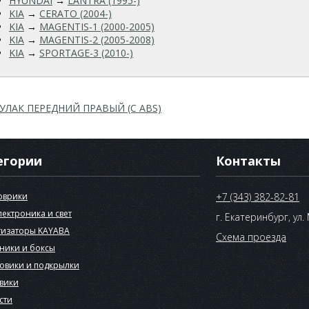
HYUNDAI
→
LANTRA (1995-)
KIA
→
CERATO (2004-)
KIA
→
MAGENTIS-1 (2000-2005)
KIA
→
MAGENTIS-2 (2005-2008)
KIA
→
SPORTAGE-3 (2010-)
УЛАК ПЕРЕДНИЙ ПРАВЫЙ (C ABS)
егории
Контакты
оврики
+7 (343) 382-82-81
лектроника и свет
г. Екатеринбург, ул.
изаторы KAYABA
Схема проезда
ники и боксы
овики и подкрылки
вики
сти