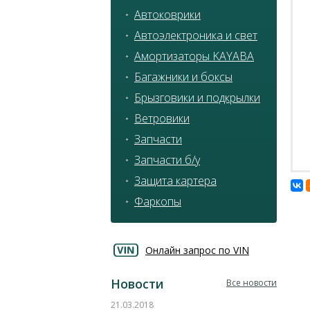
Автоковрики
Автоэлектроника и свет
Амортизаторы KAYABA
Багажники и боксы
Брызговики и подкрылки
Ветровики
Запчасти
Запчасти б/у
Защита картера
Фаркопы
Онлайн запрос по VIN
Новости
Все новости
21.03.2018