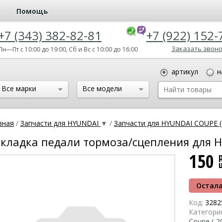
Помощь
+7 (343) 382-82-81
+7 (922) 152-
Заказать звон
Пн—Пт с 10:00 до 19:00, Сб и Вс с 10:00 до 16:00
артикул
н
Все марки
Все модели
вная
/
Запчасти для HYUNDAI
▼
/
Запчасти для HYUNDAI COUPE (
кладка педали тормоза/сцепления для Hy
150
Остала
Код:
3282
Категори
Сoupe (-2