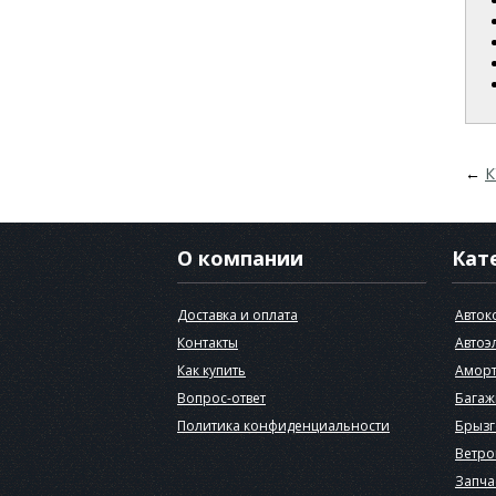
←
К
О компании
Кат
Доставка и оплата
Авток
Контакты
Автоэ
Как купить
Аморт
Вопрос-ответ
Багаж
Политика конфиденциальности
Брызг
Ветро
Запча