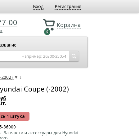
Вход
Регистрация
77-00
Корзина
ок
0
азвание
Например:
26300-35054
-2002)
▼
↓
undai Coupe (-2002)
руб
шт.
сь 1 штука
5-36000
я:
Запчасти и аксессуары для Hyundai
002)