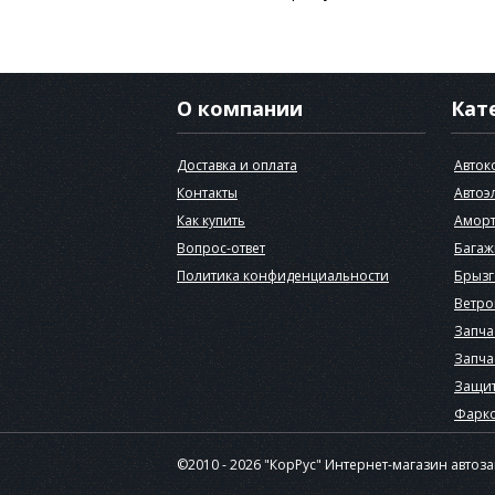
О компании
Кат
Доставка и оплата
Авток
Контакты
Автоэ
Как купить
Аморт
Вопрос-ответ
Багаж
Политика конфиденциальности
Брызг
Ветро
Запча
Запча
Защит
Фарк
©2010 - 2026 "КорРус" Интернет-магазин автоз