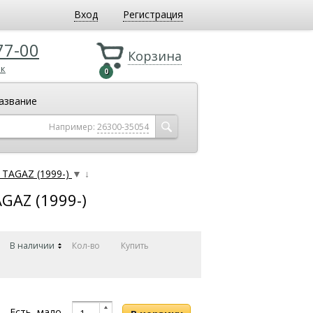
Вход
Регистрация
77-00
Корзина
ок
0
азвание
Например:
26300-35054
 TAGAZ (1999-)
▼
↓
GAZ (1999-)
В наличии
Кол-во
Купить
Есть, мало