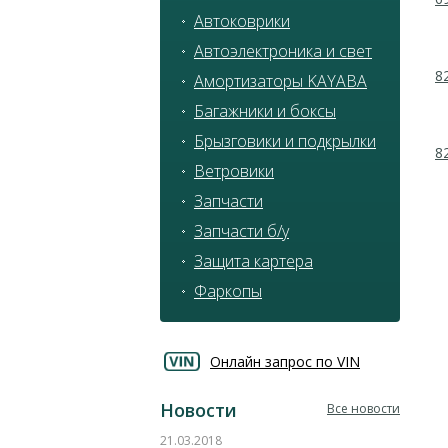
Автоковрики
Автоэлектроника и свет
8
Амортизаторы KAYABA
Багажники и боксы
Брызговики и подкрылки
8
Ветровики
Запчасти
Запчасти б/у
Защита картера
Фаркопы
Онлайн запрос по VIN
Новости
Все новости
21.03.2018