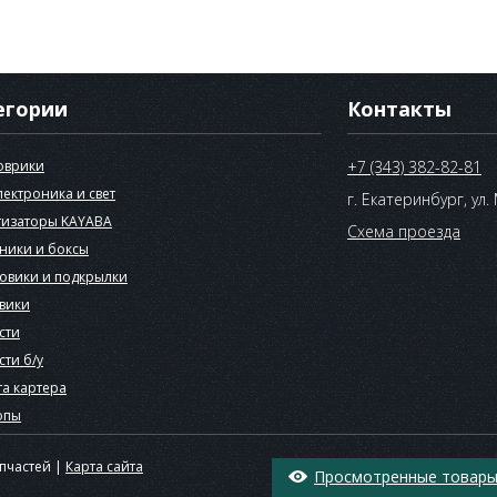
егории
Контакты
оврики
+7 (343) 382-82-81
лектроника и свет
г. Екатеринбург, ул.
изаторы KAYABA
Схема проезда
ники и боксы
овики и подкрылки
вики
сти
сти б/у
а картера
опы
апчастей |
Карта сайта
Просмотренные товары 