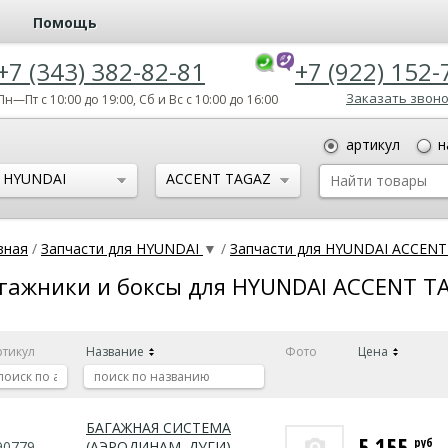
Помощь
+7 (343) 382-82-81
+7 (922) 152-
Заказать звон
Пн—Пт с 10:00 до 19:00, Сб и Вс с 10:00 до 16:00
артикул
н
HYUNDAI
ACCENT TAGAZ
(1999-)
вная
/
Запчасти для HYUNDAI
▼
/
Запчасти для HYUNDAI ACCENT
гажники и боксы для HYUNDAI ACCENT TA
ртикул
Название
Фото
Цена
БАГАЖНАЯ СИСТЕМА
5 155
руб
90779
(АЭРОДИНАМ. ДУГИ)