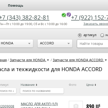
Помощь
+7 (343) 382-82-81
+7 (922) 152-
Заказать звон
Пн—Пт с 10:00 до 19:00, Сб и Вс с 10:00 до 16:00
артикул
н
HONDA
ACCORD
вная
/
Запчасти для HONDA
▼
/
Запчасти для HONDA ACCORD
▼
сла и техжидкости для HONDA ACCORD
ртикул
Название
Фото
Цена
МАСЛО ДЛЯ АКПП (1Л)
890
руб
82009008
шт.