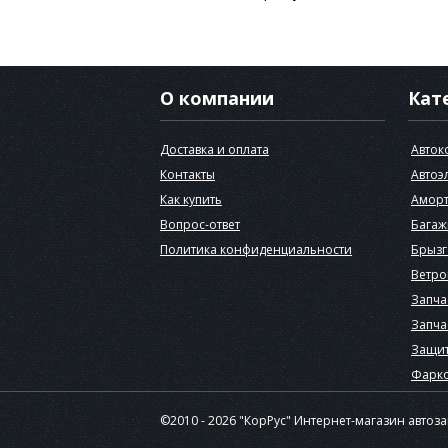
О компании
Кат
Доставка и оплата
Авток
Контакты
Автоэ
Как купить
Аморт
Вопрос-ответ
Багаж
Политика конфиденциальности
Брызг
Ветро
Запча
Запча
Защит
Фарк
©2010 - 2026 "КорРус" Интернет-магазин автоз