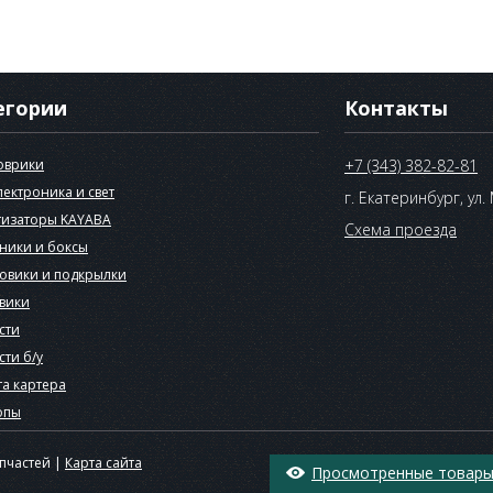
егории
Контакты
оврики
+7 (343) 382-82-81
лектроника и свет
г. Екатеринбург, ул.
изаторы KAYABA
Схема проезда
ники и боксы
овики и подкрылки
вики
сти
сти б/у
а картера
опы
апчастей |
Карта сайта
Просмотренные товары 