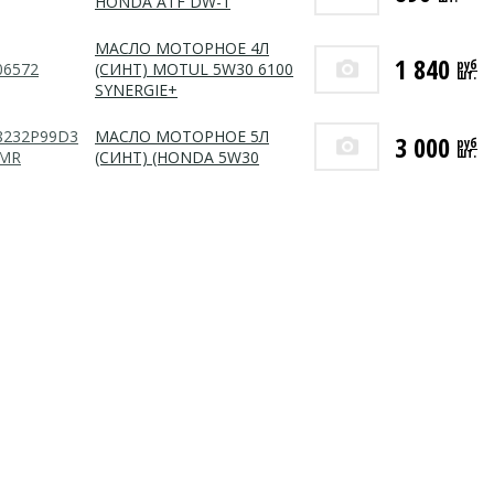
HONDA ATF DW-1
МАСЛО МОТОРНОЕ 4Л
1 840
руб
06572
(СИНТ) MOTUL 5W30 6100
шт.
SYNERGIE+
8232P99D3
МАСЛО МОТОРНОЕ 5Л
3 000
руб
шт.
MR
(СИНТ) (HONDA 5W30