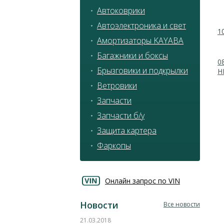
Автоковрики
Автоэлектроника и свет
1
Амортизаторы KAYABA
Багажники и боксы
0
Брызговики и подкрылки
H
Ветровики
Запчасти
Запчасти б/у
Защита картера
Фаркопы
Онлайн запрос по VIN
Новости
Все новости
21.03.2018