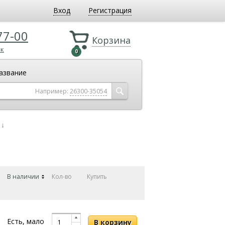
Вход
Регистрация
77-00
Корзина
ок
0
азвание
Например:
26300-35054
↓
В наличии
Кол-во
Купить
Есть, мало