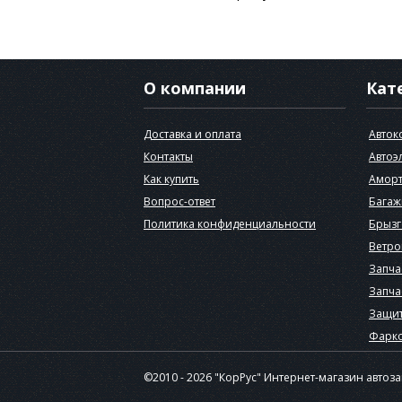
О компании
Кат
Доставка и оплата
Авток
Контакты
Автоэ
Как купить
Аморт
Вопрос-ответ
Багаж
Политика конфиденциальности
Брызг
Ветро
Запча
Запча
Защит
Фарк
©2010 - 2026 "КорРус" Интернет-магазин автоз