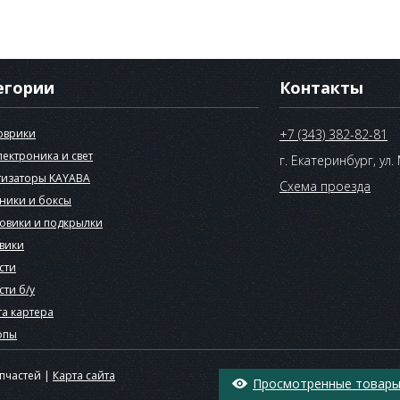
егории
Контакты
оврики
+7 (343) 382-82-81
лектроника и свет
г. Екатеринбург, ул.
изаторы KAYABA
Схема проезда
ники и боксы
овики и подкрылки
вики
сти
сти б/у
а картера
опы
апчастей |
Карта сайта
Просмотренные товары 