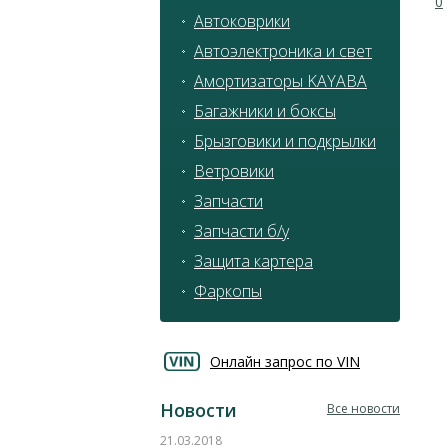
0
Автоковрики
Автоэлектроника и свет
Амортизаторы KAYABA
Багажники и боксы
Брызговики и подкрылки
Ветровики
Запчасти
Запчасти б/у
Защита картера
Фаркопы
Онлайн запрос по VIN
Новости
Все новости
21.03.2018