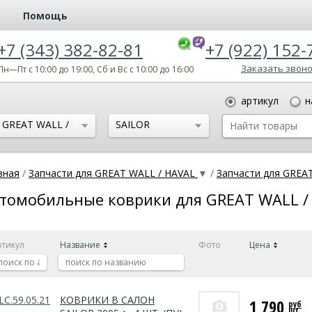
Помощь
+7 (343) 382-82-81
+7 (922) 152-
Заказать звон
Пн—Пт с 10:00 до 19:00, Сб и Вс с 10:00 до 16:00
артикул
н
GREAT WALL /
SAILOR
HAVAL
вная
/
Запчасти для GREAT WALL / HAVAL
▼
/
Запчасти для GREA
томобильные коврики для GREAT WALL /
ртикул
Название
Фото
Цена
LC.59.05.21
КОВРИКИ В САЛОН
1 790
руб
шт.