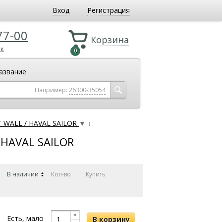
Вход
Регистрация
77-00
Корзина
ок
0
азвание
Например:
26300-35054
T WALL / HAVAL SAILOR
▼
↓
 HAVAL SAILOR
В наличии
Кол-во
Купить
Есть, мало