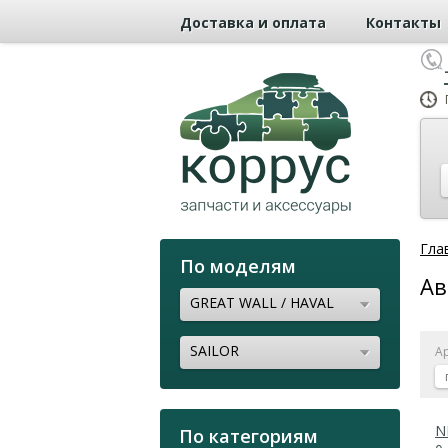
Доставка и оплата
Контакты
Гла
По моделям
Ав
GREAT WALL / HAVAL
SAILOR
А
N
По категориям