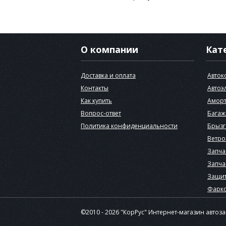
О компании
Кат
Доставка и оплата
Авток
Контакты
Автоэ
Как купить
Аморт
Вопрос-ответ
Багаж
Политика конфиденциальности
Брызг
Ветро
Запча
Запча
Защит
Фарк
©2010 - 2026 "КорРус" Интернет-магазин автоз