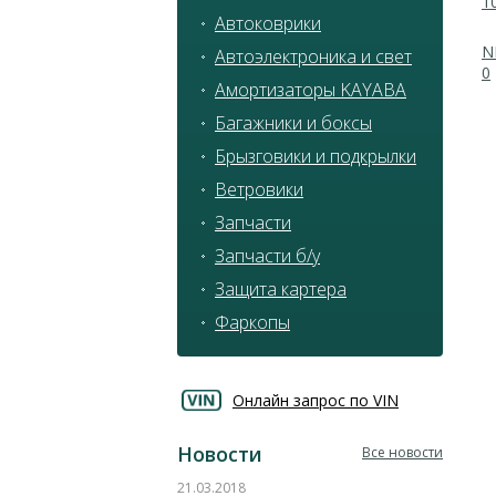
1
Автоковрики
N
Автоэлектроника и свет
0
Амортизаторы KAYABA
Багажники и боксы
Брызговики и подкрылки
Ветровики
Запчасти
Запчасти б/у
Защита картера
Фаркопы
Онлайн запрос по VIN
Новости
Все новости
21.03.2018