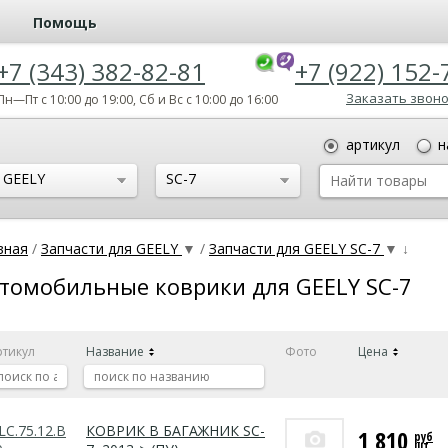
Помощь
+7 (343) 382-82-81
+7 (922) 152-
Заказать звон
Пн—Пт с 10:00 до 19:00, Сб и Вс с 10:00 до 16:00
артикул
н
GEELY
SC-7
вная
/
Запчасти для GEELY
▼
/
Запчасти для GEELY SC-7
▼
↓
томобильные коврики для GEELY SC-7
ртикул
Название
Фото
Цена
LC.75.12.B
КОВРИК В БАГАЖНИК SC-
1 810
руб
шт.