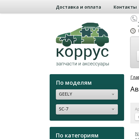
Доставка и оплата
Контакты
Гла
По моделям
Ав
GEELY
SC-7
А
N
По категориям