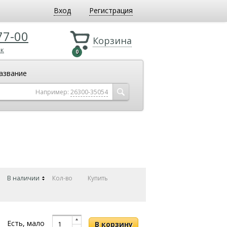
Вход
Регистрация
77-00
Корзина
ок
0
азвание
Например:
26300-35054
В наличии
Кол-во
Купить
Есть, мало