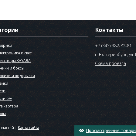
егории
Контакты
оврики
+7 (343) 382-82-81
лектроника и свет
г. Екатеринбург, ул.
изаторы KAYABA
Схема проезда
ники и боксы
овики и подкрылки
вики
сти
сти б/у
а картера
опы
апчастей |
Карта сайта
Просмотренные товары 