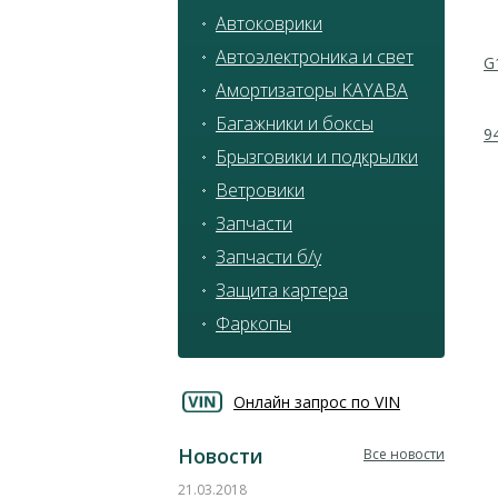
Автоковрики
Автоэлектроника и свет
G
Амортизаторы KAYABA
Багажники и боксы
9
Брызговики и подкрылки
Ветровики
Запчасти
Запчасти б/у
Защита картера
Фаркопы
Онлайн запрос по VIN
Новости
Все новости
21.03.2018