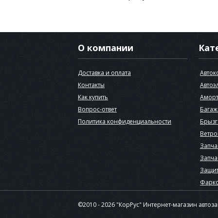
О компании
Кат
Доставка и оплата
Авток
Контакты
Автоэ
Как купить
Аморт
Вопрос-ответ
Багаж
Политика конфиденциальности
Брызг
Ветро
Запча
Запча
Защит
Фарк
©2010 - 2026 "КорРус" Интернет-магазин автоз