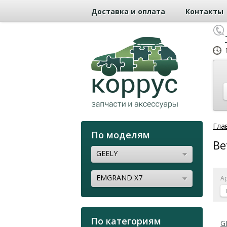
Доставка и оплата
Контакты
Гла
По моделям
Ве
GEELY
EMGRAND X7
А
По категориям
G