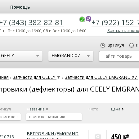
Помощь
+7 (343) 382-82-81
+7 (922) 152-
Заказать звон
Пн—Пт с 10:00 до 19:00, Сб и Вс с 10:00 до 16:00
артикул
н
GEELY
EMGRAND X7
вная
/
Запчасти для GEELY
▼
/
Запчасти для GEELY EMGRAND X7
тровики (дефлекторы) для GEELY EMGRA
ртикул
Название
Фото
Цена
ВЕТРОВИКИ (EMGRAND
450
руб
E10713
шт.