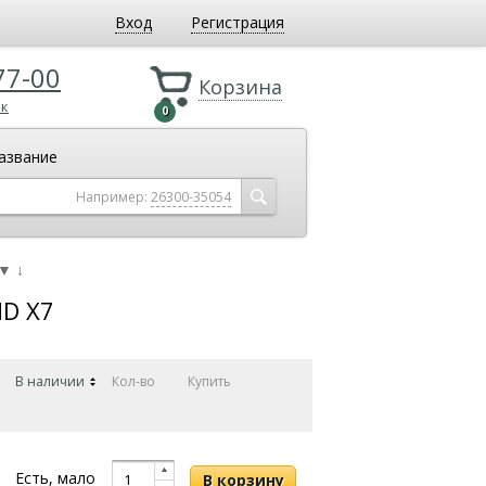
Вход
Регистрация
77-00
Корзина
ок
0
азвание
Например:
26300-35054
▼
↓
ND X7
В наличии
Кол-во
Купить
Есть, мало