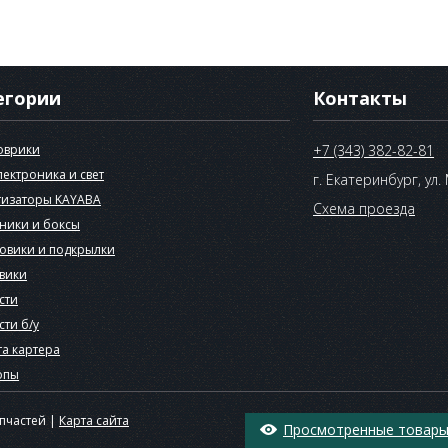
егории
Контакты
оврики
+7 (343) 382-82-81
лектроника и свет
г. Екатеринбург, ул.
изаторы KAYABA
Схема проезда
ники и боксы
овики и подкрылки
вики
сти
сти б/у
а картера
опы
апчастей |
Карта сайта
Просмотренные товары 