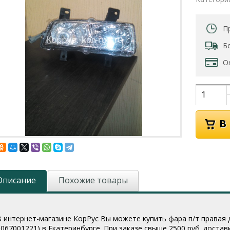
П
Б
О
Описание
Похожие товары
В интернет-магазине КорРус Вы можете купить фара п/т правая д
1067001221
) в Екатеринбурге. При заказе свыше 2500 руб. доста