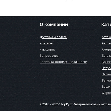
О компании
Кат
Доставка и оплата
Авток
Контакты
Автоэ
Как купить
Аморт
Вопрос-ответ
Багаж
Политика конфиденциальности
Брызг
Ветро
Запча
Запча
Защит
Фарк
©2010 - 2026 "КорРус" Интернет-магазин автоз