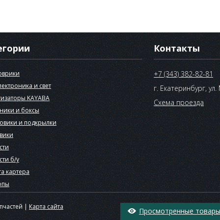
егории
Контакты
оврики
+7 (343) 382-82-81
лектроника и свет
г. Екатеринбург, ул.
изаторы KAYABA
Схема проезда
ники и боксы
овики и подкрылки
вики
сти
сти б/у
а картера
опы
апчастей |
Карта сайта
Просмотренные товары 