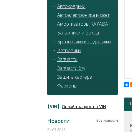
Автоковрики
Автоэлектроника и свет
Амортизаторы KAYABA
Багажники и боксы
Брызговики и подкрылки
Ветровики
Запчасти
Запчасти б/у
Защита картера
Фаркопы
Онлайн запрос по VIN
Новости
Все новости
21.03.2018