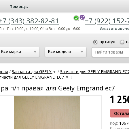
Помощь
+7 (343) 382-82-81
+7 (922) 152-
Заказать звон
Пн—Пт с 10:00 до 19:00, Сб и Вс с 10:00 до 16:00
артикул
н
Все марки
Все модели
вная
/
Запчасти для GEELY
▼
/
Запчасти для GEELY EMGRAND EC
пчасти для GEELY EMGRAND EC7
▼
↓
ра п/т правая для Geely Emgrand ec7
1 2
Остала
Код:
1067
Категори