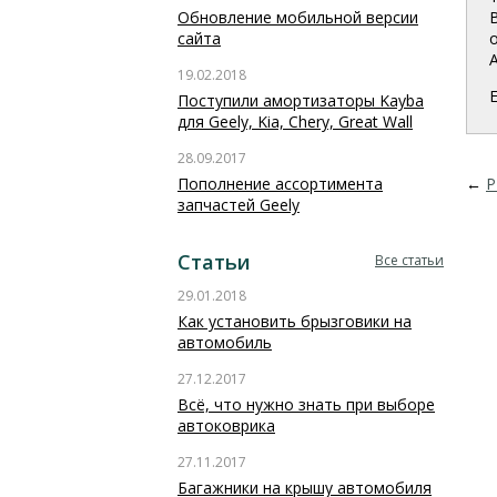
Обновление мобильной версии
сайта
19.02.2018
Поступили амортизаторы Kayba
для Geely, Kia, Chery, Great Wall
28.09.2017
Пополнение ассортимента
←
Р
запчастей Geely
Статьи
Все статьи
29.01.2018
Как установить брызговики на
автомобиль
27.12.2017
Всё, что нужно знать при выборе
автоковрика
27.11.2017
Багажники на крышу автомобиля