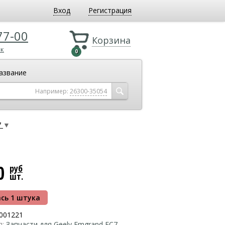
Вход
Регистрация
77-00
Корзина
ок
0
азвание
Например:
26300-35054
7
▼
50
руб
шт.
сь 1 штука
001221
я:
Запчасти для Geely Emgrand EC7