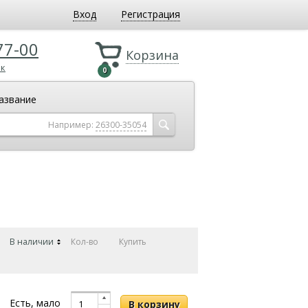
Вход
Регистрация
77-00
Корзина
ок
0
азвание
Например:
26300-35054
В наличии
Кол-во
Купить
Есть, мало