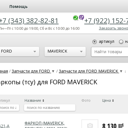
Помощь
+7 (343) 382-82-81
+7 (922) 152-
Заказать звон
Пн—Пт с 10:00 до 19:00, Сб и Вс с 10:00 до 16:00
артикул
н
FORD
MAVERICK
вная
/
Запчасти для FORD
▼
/
Запчасти для FORD MAVERICK
▼
↓
ркопы (тсу) для FORD MAVERICK
ртикул
Название
Фото
Цена
ФАРКОП (MAVERICK,
8 130
руб
521-A
шт.