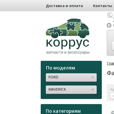
Доставка и оплата
Контакты
Гла
По моделям
Фа
FORD
MAVERICK
А
По категориям
4