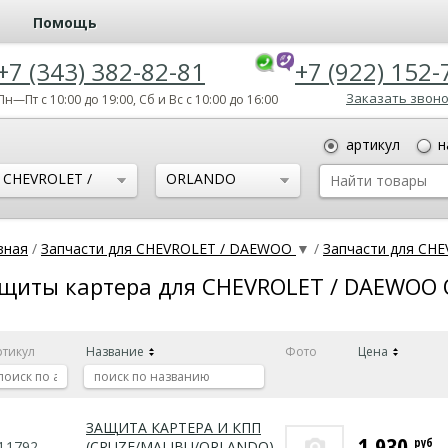
Помощь
+7 (343) 382-82-81
+7 (922) 152-
Заказать звон
Пн—Пт с 10:00 до 19:00, Сб и Вс с 10:00 до 16:00
артикул
н
CHEVROLET /
ORLANDO
DAEWOO
вная
/
Запчасти для CHEVROLET / DAEWOO
▼
/
Запчасти для C
щиты картера для CHEVROLET / DAEWOO
ртикул
Название
Фото
Цена
ЗАЩИТА КАРТЕРА И КПП
1 930
руб
4.1792
(CRUZE/MALIBU/ORLANDO)