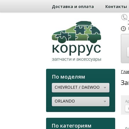
Доставка и оплата
Контакты
Гла
По моделям
За
CHEVROLET / DAEWOO
ORLANDO
А
По категориям
0