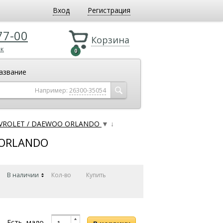
Вход
Регистрация
77-00
Корзина
ок
0
азвание
Например:
26300-35054
HEVROLET / DAEWOO ORLANDO
▼
↓
 ORLANDO
В наличии
Кол-во
Купить
Есть, мало