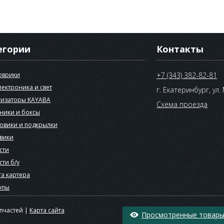
егории
Контакты
оврики
+7 (343) 382-82-81
лектроника и свет
г. Екатеринбург, ул.
изаторы KAYABA
Схема проезда
ники и боксы
овики и подкрылки
вики
сти
сти б/у
а картера
опы
апчастей |
Карта сайта
Просмотренные товары 