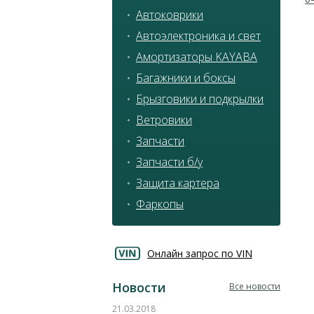
Автоковрики
Автоэлектроника и свет
Амортизаторы KAYABA
Багажники и боксы
Брызговики и подкрылки
Ветровики
Запчасти
Запчасти б/у
Защита картера
Фаркопы
Онлайн запрос по VIN
Новости
Все новости
21.03.2018