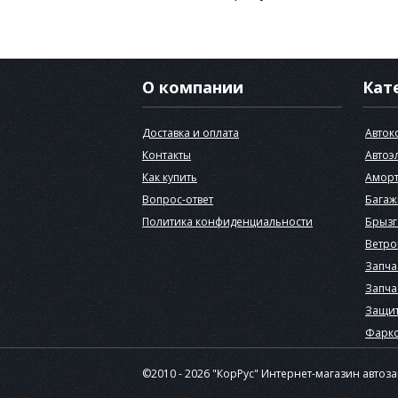
О компании
Кат
Доставка и оплата
Авток
Контакты
Автоэ
Как купить
Аморт
Вопрос-ответ
Багаж
Политика конфиденциальности
Брызг
Ветро
Запча
Запча
Защит
Фарк
©2010 - 2026 "КорРус" Интернет-магазин автоз