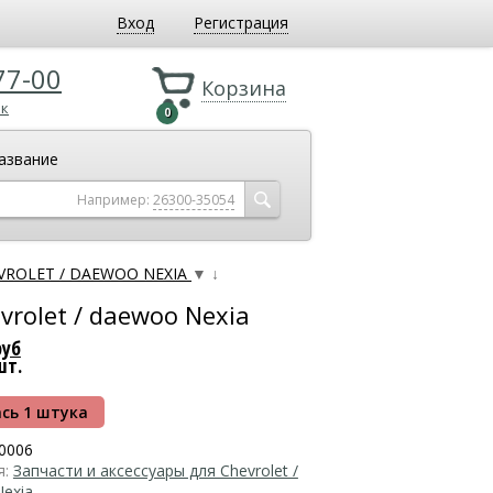
Вход
Регистрация
77-00
Корзина
ок
0
азвание
Например:
26300-35054
EVROLET / DAEWOO NEXIA
▼
↓
rolet / daewoo Nexia
руб
шт.
сь 1 штука
0006
я:
Запчасти и аксессуары для Chevrolet /
exia