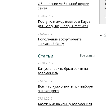
Обновление мобильной версии
сайта
19.02.2018
Поступили амортизаторы Kayba
для Geely, Kia, Chery, Great Wall
28.09.2017
←
К
Пополнение ассортимента
запчастей Geely
Статьи
Все статьи
29.01.2018
Как установить брызговики на
автомобиль
27.12.2017
Всё, что нужно знать при выборе
автоковрика
27.11.2017
Багажники на крышу автомобиля