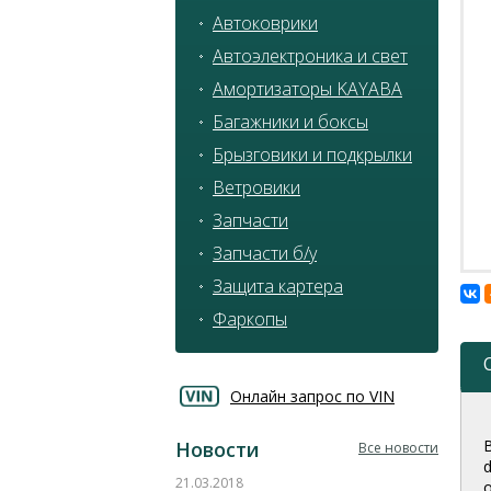
Автоковрики
Автоэлектроника и свет
Амортизаторы KAYABA
Багажники и боксы
Брызговики и подкрылки
Ветровики
Запчасти
Запчасти б/у
Защита картера
Фаркопы
Онлайн запрос по VIN
Новости
Все новости
21.03.2018