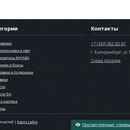
егории
Контакты
оврики
+7 (343) 382-82-81
лектроника и свет
г. Екатеринбург, ул.
изаторы KAYABA
Схема проезда
ники и боксы
овики и подкрылки
вики
сти
сти б/у
а картера
опы
апчастей |
Карта сайта
Просмотренные товары 