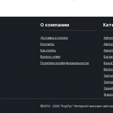
О компании
Кат
Доставка и оплата
Авток
Контакты
Автоэ
Как купить
Аморт
Вопрос-ответ
Багаж
Политика конфиденциальности
Брызг
Ветро
Запча
Запча
Защит
Фарк
©2010 - 2026 "КорРус" Интернет-магазин автоз