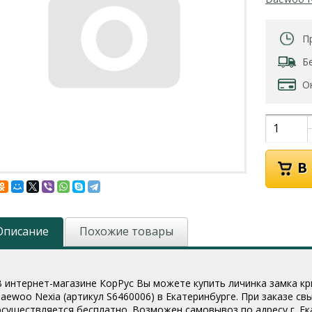
П
Б
О
Описание
Похожие товары
В интернет-магазине КорРус Вы можете купить личинка замка кры
daewoo Nexia (артикул S6460006
) в Екатеринбурге. При заказе св
осуществляется бесплатно. Возможен самовывоз по адресу г. Екат