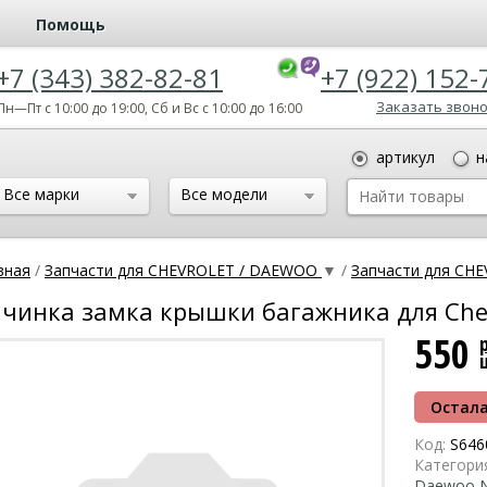
Помощь
+7 (343) 382-82-81
+7 (922) 152-
Заказать звон
Пн—Пт с 10:00 до 19:00, Сб и Вс с 10:00 до 16:00
артикул
н
Все марки
Все модели
вная
/
Запчасти для CHEVROLET / DAEWOO
▼
/
Запчасти для CH
чинка замка крышки багажника для Chev
550
Остала
Код:
S646
Категори
Daewoo N