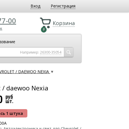
Вход
Регистрация
77-00
Корзина
ок
0
азвание
Например:
26300-35054
EVROLET / DAEWOO NEXIA
▼
t / daewoo Nexia
00
руб
шт.
сь 1 штука
00A
я:
Автоэлектроника и свет для Chevrolet /