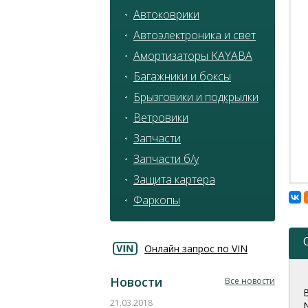
Автоковрики
Автоэлектроника и свет
Амортизаторы KAYABA
Багажники и боксы
Брызговики и подкрылки
Ветровики
Запчасти
Запчасти б/у
Защита картера
Фаркопы
Онлайн запрос по VIN
Новости
Все новости
21.03.2018