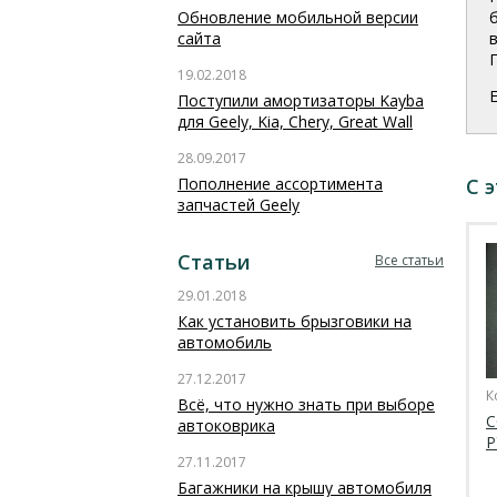
Обновление мобильной версии
сайта
19.02.2018
Поступили амортизаторы Kayba
для Geely, Kia, Chery, Great Wall
28.09.2017
Пополнение ассортимента
С 
запчастей Geely
Статьи
Все статьи
29.01.2018
Как установить брызговики на
автомобиль
27.12.2017
К
Всё, что нужно знать при выборе
С
автоковрика
Р
27.11.2017
Багажники на крышу автомобиля