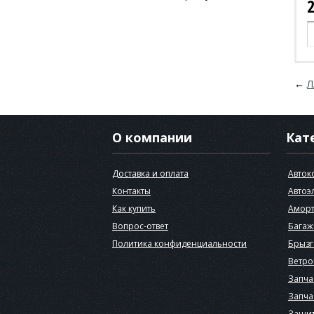
←
Л
О компании
Кат
Доставка и оплата
Авток
Контакты
Автоэ
Как купить
Аморт
Вопрос-ответ
Багаж
Политика конфиденциальности
Брызг
Ветро
Запча
Запча
Защит