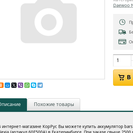
Daewoo N
П
Б
О
Описание
Похожие товары
В интернет-магазине КорРус Вы можете купить аккумулятор bars 6
Nexia (артикул 60E500A
) в Екатеринбурге. При заказе свыше 2500