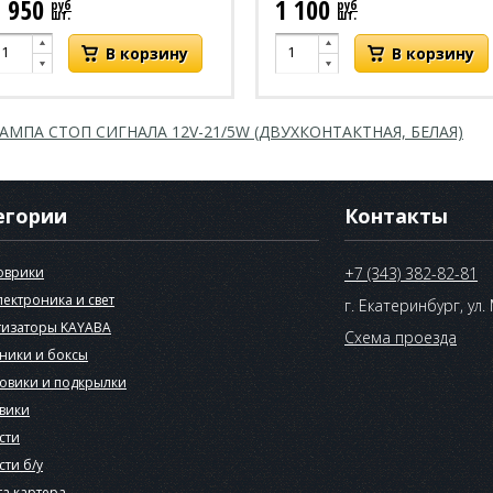
2 950
1 100
руб
руб
шт.
шт.
АМПА СТОП СИГНАЛА 12V-21/5W (ДВУХКОНТАКТНАЯ, БЕЛАЯ)
егории
Контакты
оврики
+7 (343) 382-82-81
лектроника и свет
г. Екатеринбург, ул.
изаторы KAYABA
Схема проезда
ники и боксы
овики и подкрылки
вики
сти
сти б/у
а картера