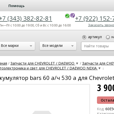
Помощь
+7 (343) 382-82-81
+7 (922) 152-
Заказать звон
Пн—Пт с 10:00 до 19:00, Сб и Вс с 10:00 до 16:00
артикул
н
Все марки
Все модели
вная
/
Запчасти для CHEVROLET / DAEWOO
▼
/
Запчасти для CH
тоэлектроника и свет для CHEVROLET / DAEWOO NEXIA
▼
↓
кумулятор bars 60 а/ч 530 а для Chevrole
3 9
Остала
Код:
60E5
Категори