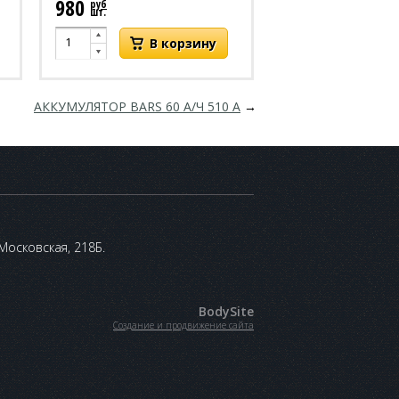
980
руб
шт.
АККУМУЛЯТОР BARS 60 А/Ч 510 А
→
 Московская, 218Б.
BodySite
Создание и продвижение сайта