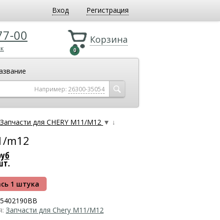
Вход
Регистрация
77-00
Корзина
ок
0
азвание
Например:
26300-35054
Запчасти для CHERY M11/M12
▼
↓
11/m12
руб
шт.
сь 1 штука
5402190BB
я:
Запчасти для Chery M11/M12