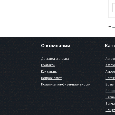
←
Г
О компании
Кат
Доставка и оплата
Авток
Контакты
Автоэ
Как купить
Аморт
Вопрос-ответ
Багаж
Политика конфиденциальности
Брызг
Ветро
Запча
Запча
Защит