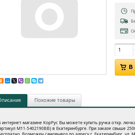
П
Б
О
Описание
Похожие товары
В интернет-магазине КорРус Вы можете купить ручка откр. лючк
(артикул M11-5402190BB
) в Екатеринбурге. При заказе свыше 25
бесплатно. Возможен самовывоз по адресу г. Екатеринбург, ул. Мо