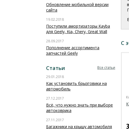
Обновление мобильной версии
сайта
19.02.2018
Поступили амортизаторы Kayba
для Geely, Kia, Chery, Great Wall
28.09.2017
С 
Пополнение ассортимента
запчастей Geely
Статьи
Все статьи
29.01.2018
Как установить брызговики на
автомобиль
К
27.12.2017
К
Всё, что нужно знать при выборе
автоковрика
27.11.2017
Багажники на крышу автомобиля