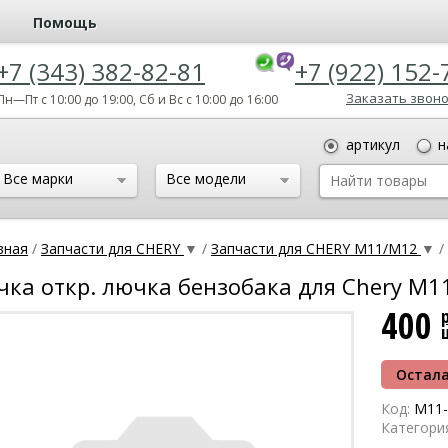
Помощь
+7 (343) 382-82-81
+7 (922) 152-
Заказать звон
Пн—Пт с 10:00 до 19:00, Сб и Вс с 10:00 до 16:00
артикул
н
Все марки
Все модели
вная
/
Запчасти для CHERY
▼
/
Запчасти для CHERY M11/M12
▼
/
чка откр. лючка бензобака для Chery M
400
Остала
Код:
M11-
Категори