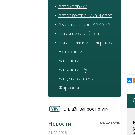
Автоковрики
Автоэлектроника и свет
Амортизаторы KAYABA
Багажники и боксы
Брызговики и подкрылки
Ветровики
Запчасти
Запчасти б/у
Защита картера
Фаркопы
Онлайн запрос по VIN
Новости
Все новости
21.03.2018