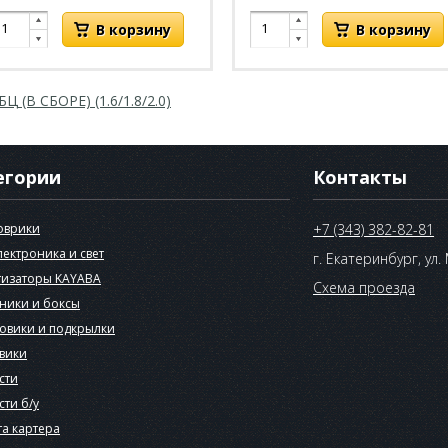
БЦ (В СБОРЕ) (1.6/1.8/2.0)
егории
Контакты
оврики
+7 (343) 382-82-81
лектроника и свет
г. Екатеринбург, ул.
изаторы KAYABA
Схема проезда
ники и боксы
овики и подкрылки
вики
сти
сти б/у
а картера