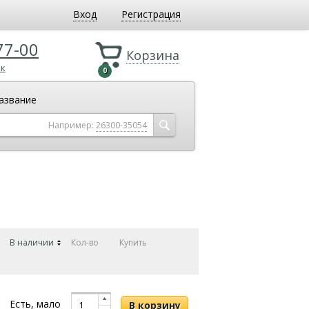
Вход
Регистрация
77-00
Корзина
ок
0
азвание
Например:
26300-35054
В наличии
Кол-во
Купить
Есть, мало