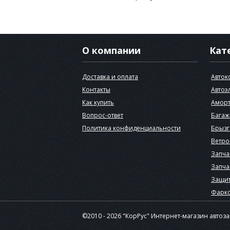
О компании
Кат
Доставка и оплата
Авток
Контакты
Автоэ
Как купить
Аморт
Вопрос-ответ
Багаж
Политика конфиденциальности
Брызг
Ветро
Запча
Запча
Защит
Фарк
©2010 - 2026 "КорРус" Интернет-магазин автоз