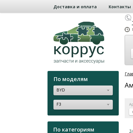
Доставка и оплата
Контакты
Гла
По моделям
Ам
BYD
F3
А
По категориям
3