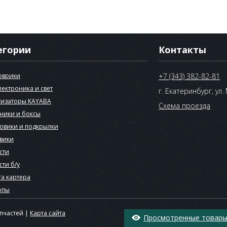
егории
Контакты
оврики
+7 (343) 382-82-81
лектроника и свет
г. Екатеринбург, ул.
изаторы KAYABA
Схема проезда
ники и боксы
овики и подкрылки
вики
сти
сти б/у
а картера
опы
апчастей |
Карта сайта
Просмотренные товары 