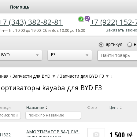
Помощь
+7 (343) 382-82-81
+7 (922) 152-
Заказать звон
Пн—Пт с 10:00 до 19:00, Сб и Вс с 10:00 до 16:00
артикул
н
BYD
F3
вная
/
Запчасти для BYD
▼
/
Запчасти для BYD F3
▼
↓
ортизаторы kayaba для BYD F3
ртикул
Название
Фото
Цена
АМОРТИЗАТОР ЗАД. ГАЗ.
1 500
руб
41322
шт.