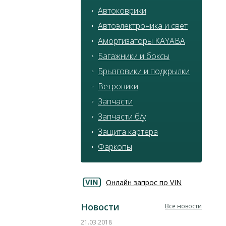
Автоковрики
Автоэлектроника и свет
Амортизаторы KAYABA
Багажники и боксы
Брызговики и подкрылки
Ветровики
Запчасти
Запчасти б/у
Защита картера
Фаркопы
Онлайн запрос по VIN
Новости
Все новости
21.03.2018